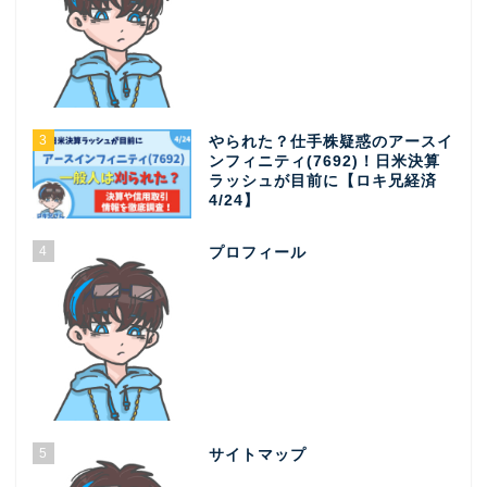
3
やられた？仕手株疑惑のアースイ
ンフィニティ(7692)！日米決算
ラッシュが目前に【ロキ兄経済
4/24】
4
プロフィール
5
サイトマップ