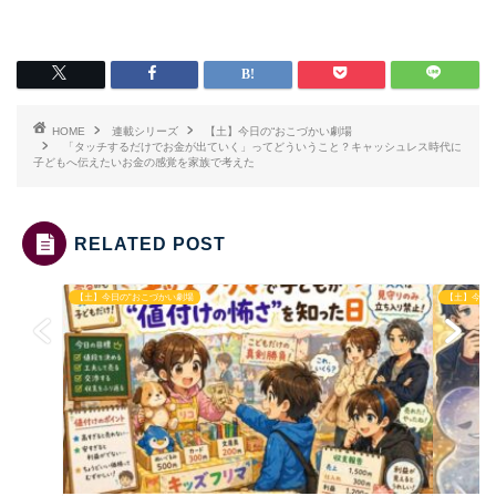
HOME
連載シリーズ
【土】今日の“おこづかい劇場
「タッチするだけでお金が出ていく」ってどういうこと？キャッシュレス時代に
子どもへ伝えたいお金の感覚を家族で考えた
RELATED POST
【土】今日の“おこづかい劇場
【土】今日