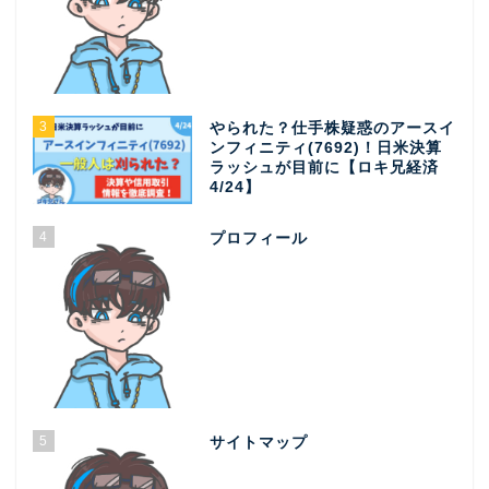
3
やられた？仕手株疑惑のアースイ
ンフィニティ(7692)！日米決算
ラッシュが目前に【ロキ兄経済
4/24】
4
プロフィール
5
サイトマップ