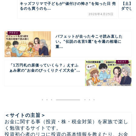
キッズフリマで子どもが“値付けの怖さ”を知った日 売
【土】
るのも買うのも...
ダでしょ？
2026年4月25日
バフェットが去った今こそ読み直した
い。"伝説の名言5選"を今週の相場に
重...
「1万円札の原価っていくら？」えすふ
ぁみ家の"お金のびっくりクイズ大会"...
＜サイトの主旨＞
お金に関する事（投資・株・税金対策）を家族で楽し
く勉強するサイトです。
投資初心者のリコに投資の基本情報を教えたり、お金