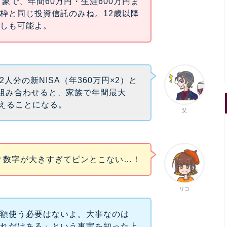
対象で、年間60万円・生涯600万円ま
枠と同じ投資信託のみね。12歳以降
出しも可能よ。
2人分の新NISA（年360万円×2）と
を組み合わせると、家族で年間最大
使えることになる。
父
！？数字が大きすぎてピンとこない…！
リコ
全額使う必要はないよ。大事なのは
これだけある」という事実を知った上