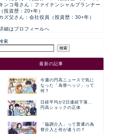
キンコ母さん：ファイナンシャルプランナー
（投資歴：20+年）
カズ父さん：会社役員（投資歴：30+年）
詳細はプロフィールへ
検索
検索
最新の記事
今週の円高ニュースで気に
なった「為替ヘッジ」って
何？
日経平均が2日連続下落…
円高ショックの正体
「協調介入」って普通の為
替介入と何が違うの？