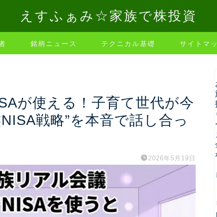
えすふぁみ☆家族で株投資
者
銘柄ニュース
テクニカル基礎
サイトマ
NISAが使える！子育て世代が今
NISA戦略”を本音で話し合っ
2026年5月19日