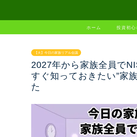
ホーム
投資初心
【火】今日の家族リアル会議
2027年から家族全員で
すぐ知っておきたい”家族
た