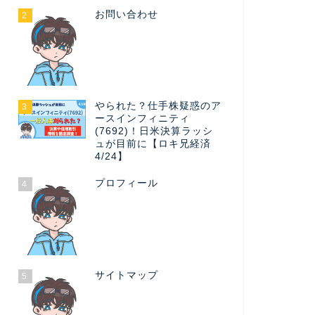
お問い合わせ
2
やられた？仕手株疑惑のア
3
ースインフィニティ
(7692)！日米決算ラッシ
ュが目前に【ロキ兄経済
4/24】
プロフィール
4
サイトマップ
5