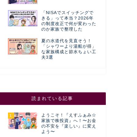
「NISAでスイッチングで
きる」って本当？2026年
の制度改正で何が変わった
のか家族で整理した
夏の水道代を見直そう！
「シャワーより湯船が得」
な家族構成と節水ちょい工
夫3選
読まれている記事
ようこそ！『えすふぁみ☆
1
家族で株投資』へ！〜お金
の不安を『楽しい』に変え
よう〜