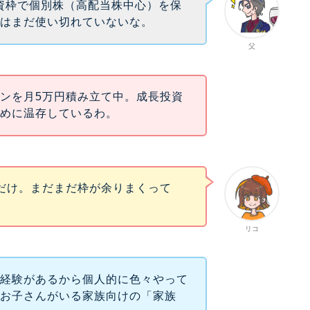
投資枠で個別株（高配当株中心）を保
枠はまだ使い切れていないな。
父
ンを月5万円積み立て中。成長投資
ために温存しているわ。
だけ。まだまだ枠が余りまくって
リコ
た経験があるから個人的に色々やって
はお子さんがいる家族向けの「家族