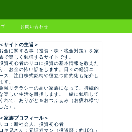
ップ
お問い合わせ
＜サイトの主旨＞
お金に関する事（投資・株・税金対策）を家
族で楽しく勉強するサイトです。
投資初心者のリコに投資の基本情報を教えた
り、お金の怖い話をします。日々の経済ニュ
ース、注目株式銘柄や役立つ節約術も紹介し
ます。
金融リテラシーの高い家族になって、持続的
な楽しい生活を目指します。一緒に勉強して
くれて、ありがと＆おつふぁみ（お疲れ様で
した）。
＜家族プロフィール＞
リコ：新社会人、投資初心者
ロキ兄さん：元証券マン（投資歴：約10年）