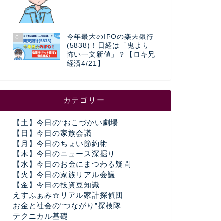
今年最大のIPOの楽天銀行
6
(5838)！日経は「鬼より
怖い一文新値」？【ロキ兄
経済4/21】
カテゴリー
【土】今日の“おこづかい劇場
【日】今日の家族会議
【月】今日のちょい節約術
【木】今日のニュース深掘り
【水】今日のお金にまつわる疑問
【火】今日の家族リアル会議
【金】今日の投資豆知識
えすふぁみ☆リアル家計探偵団
お金と社会の“つながり”探検隊
テクニカル基礎