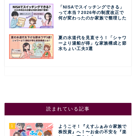
「NISAでスイッチングできる」
って本当？2026年の制度改正で
何が変わったのか家族で整理した
夏の水道代を見直そう！「シャワ
ーより湯船が得」な家族構成と節
水ちょい工夫3選
読まれている記事
1
ようこそ！『えすふぁみ☆家族で
株投資』へ！〜お金の不安を『楽