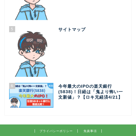
5
サイトマップ
6
今年最大のIPOの楽天銀行
(5838)！日経は「鬼より怖い一
文新値」？【ロキ兄経済4/21】
プライバシーポリシー
免責事項