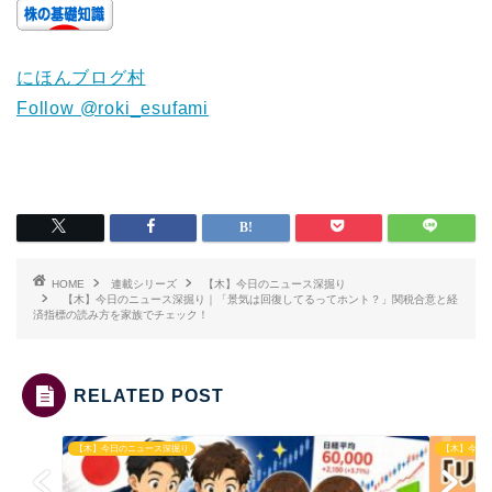
にほんブログ村
Follow @roki_esufami
HOME
連載シリーズ
【木】今日のニュース深掘り
【木】今日のニュース深掘り｜「景気は回復してるってホント？」関税合意と経
済指標の読み方を家族でチェック！
RELATED POST
【木】今日のニュース深掘り
【木】今日