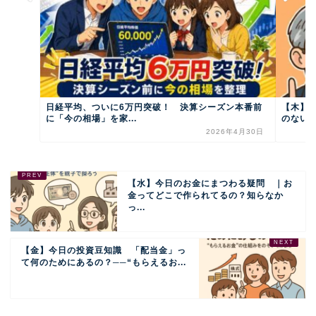
日経平均、ついに6万円突破！ 決算シーズン本番前
【木】
に「今の相場」を家...
のない道
2026年4月30日
【水】今日のお金にまつわる疑問 ｜お
金ってどこで作られてるの？知らなか
っ...
【金】今日の投資豆知識 「配当金」っ
て何のためにあるの？──“もらえるお...