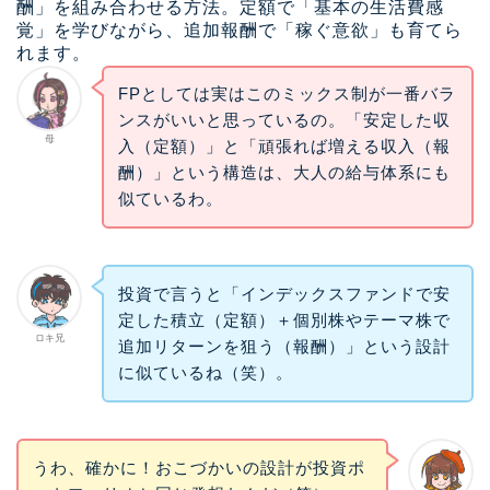
酬」を組み合わせる方法。定額で「基本の生活費感
覚」を学びながら、追加報酬で「稼ぐ意欲」も育てら
れます。
FPとしては実はこのミックス制が一番バラ
ンスがいいと思っているの。「安定した収
母
入（定額）」と「頑張れば増える収入（報
酬）」という構造は、大人の給与体系にも
似ているわ。
投資で言うと「インデックスファンドで安
定した積立（定額）＋個別株やテーマ株で
ロキ兄
追加リターンを狙う（報酬）」という設計
に似ているね（笑）。
うわ、確かに！おこづかいの設計が投資ポ