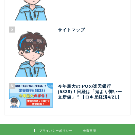
5
サイトマップ
6
今年最大のIPOの楽天銀行
(5838)！日経は「鬼より怖い一
文新値」？【ロキ兄経済4/21】
プライバシーポリシー
免責事項