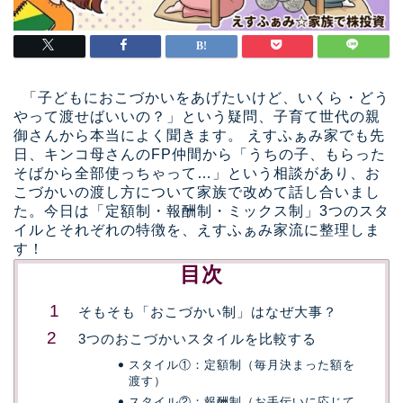
「子どもにおこづかいをあげたいけど、いくら・どう
やって渡せばいいの？」という疑問、子育て世代の親
御さんから本当によく聞きます。 えすふぁみ家でも先
日、キンコ母さんのFP仲間から「うちの子、もらった
そばから全部使っちゃって…」という相談があり、お
こづかいの渡し方について家族で改めて話し合いまし
た。今日は「定額制・報酬制・ミックス制」3つのスタ
イルとそれぞれの特徴を、えすふぁみ家流に整理しま
す！
目次
そもそも「おこづかい制」はなぜ大事？
3つのおこづかいスタイルを比較する
スタイル①：定額制（毎月決まった額を
渡す）
スタイル②：報酬制（お手伝いに応じて