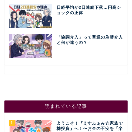
日経平均が2日連続下落…円高シ
ョックの正体
「協調介入」って普通の為替介入
と何が違うの？
読まれている記事
1
ようこそ！『えすふぁみ☆家族で
株投資』へ！〜お金の不安を『楽