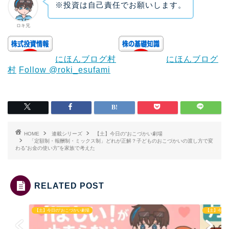
※投資は自己責任でお願いします。
ロキ兄
にほんブログ村
にほんブログ
村
Follow @roki_esufami
HOME
連載シリーズ
【土】今日の“おこづかい劇場
「定額制・報酬制・ミックス制」どれが正解？子どものおこづかいの渡し方で変
わる”お金の使い方”を家族で考えた
RELATED POST
【土】今日の“おこづかい劇場
【土】今日