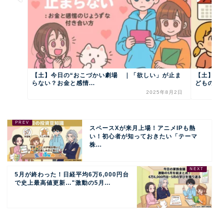
【土】今日の“おこづかい劇場 ｜「欲しい」が止ま
【土】
らない？お金と感情...
どもの計
2025年8月2日
スペースXが来月上場！アニメIPも熱
い！初心者が知っておきたい「テーマ
株...
5月が終わった！日経平均6万6,000円台
で史上最高値更新…"激動の5月...