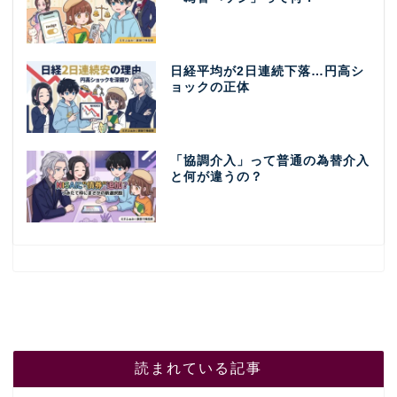
日経平均が2日連続下落…円高シ
ョックの正体
「協調介入」って普通の為替介入
と何が違うの？
読まれている記事