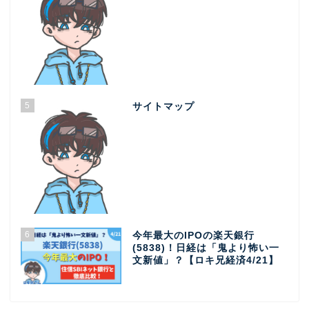
5
サイトマップ
6
今年最大のIPOの楽天銀行
(5838)！日経は「鬼より怖い一
文新値」？【ロキ兄経済4/21】