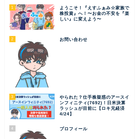
1
ようこそ！『えすふぁみ☆家族で
株投資』へ！〜お金の不安を『楽
しい』に変えよう〜
2
お問い合わせ
3
やられた？仕手株疑惑のアースイ
ンフィニティ(7692)！日米決算
ラッシュが目前に【ロキ兄経済
4/24】
4
プロフィール