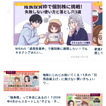
【火】今日の家族リアル会議
【火】今日
NISAの「成長投資枠」で個別株に挑戦したい！でも
家賃2
キオクシアみたい...
想して
2026年7月7日
地味にじわじわ効いてくる！5月の「日
用品値上げ」に負けない買い方ちょい
ワ...
「独身税」って本当にあるの！？2026
年4月からスタートした"子ども・子...