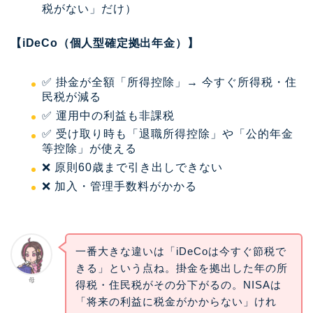
税がない」だけ）
【iDeCo（個人型確定拠出年金）】
✅ 掛金が全額「所得控除」→ 今すぐ所得税・住
民税が減る
✅ 運用中の利益も非課税
✅ 受け取り時も「退職所得控除」や「公的年金
等控除」が使える
❌ 原則60歳まで引き出しできない
❌ 加入・管理手数料がかかる
一番大きな違いは「iDeCoは今すぐ節税で
きる」という点ね。掛金を拠出した年の所
母
得税・住民税がその分下がるの。NISAは
「将来の利益に税金がかからない」けれ