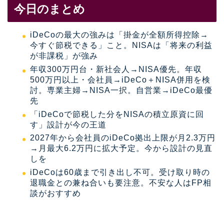
今日のまとめ
iDeCoの最大の強みは「掛金が全額所得控除→
今すぐ節税できる」こと。NISAは「将来の利益
が非課税」が強み
年収300万円台・新社会人→NISA優先。年収
500万円以上・会社員→iDeCo＋NISA併用を検
討。専業主婦→NISA一択。自営業→iDeCo最優
先
「iDeCoで節税した分をNISAの積立原資に回
す」設計が今の王道
2027年から会社員のiDeCo拠出上限が月2.3万円
→月最大6.2万円に拡大予定。今から設計の見直
しを
iDeCoは60歳まで引き出し不可。受け取り時の
退職金との兼ね合いも要注意。不安な人はFP相
談がおすすめ