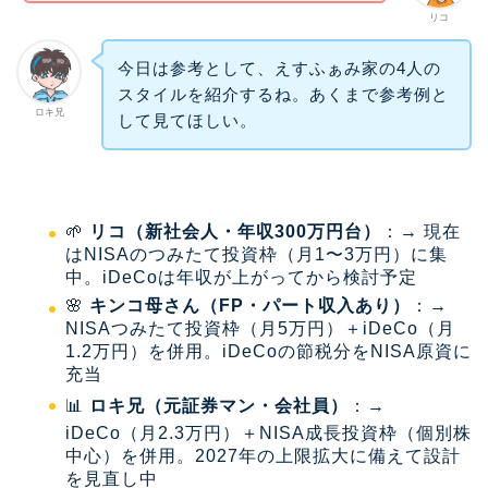
リコ
今日は参考として、えすふぁみ家の4人の
スタイルを紹介するね。あくまで参考例と
ロキ兄
して見てほしい。
🌱
リコ（新社会人・年収300万円台）
：→ 現在
はNISAのつみたて投資枠（月1〜3万円）に集
中。iDeCoは年収が上がってから検討予定
🌸
キンコ母さん（FP・パート収入あり）
：→
NISAつみたて投資枠（月5万円）＋iDeCo（月
1.2万円）を併用。iDeCoの節税分をNISA原資に
充当
📊
ロキ兄（元証券マン・会社員）
：→
iDeCo（月2.3万円）＋NISA成長投資枠（個別株
中心）を併用。2027年の上限拡大に備えて設計
を見直し中