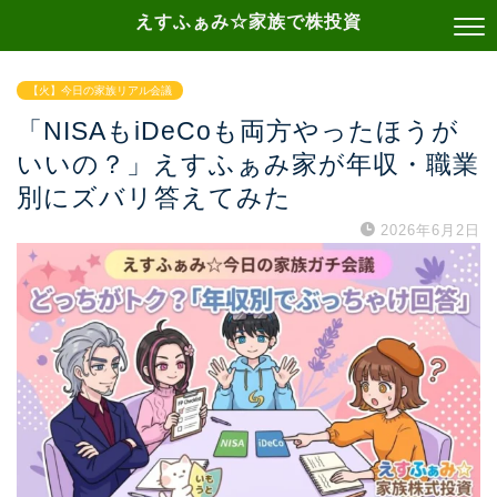
えすふぁみ☆家族で株投資
【火】今日の家族リアル会議
「NISAもiDeCoも両方やったほうが
いいの？」えすふぁみ家が年収・職業
別にズバリ答えてみた
2026年6月2日