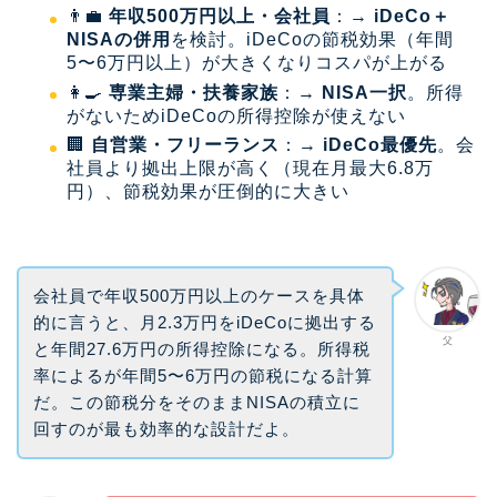
👨‍💼
年収500万円以上・会社員
：→
iDeCo＋
NISAの併用
を検討。iDeCoの節税効果（年間
5〜6万円以上）が大きくなりコスパが上がる
👩‍🍳
専業主婦・扶養家族
：→
NISA一択
。所得
がないためiDeCoの所得控除が使えない
🏢
自営業・フリーランス
：→
iDeCo最優先
。会
社員より拠出上限が高く（現在月最大6.8万
円）、節税効果が圧倒的に大きい
会社員で年収500万円以上のケースを具体
的に言うと、月2.3万円をiDeCoに拠出する
父
と年間27.6万円の所得控除になる。所得税
率によるが年間5〜6万円の節税になる計算
だ。この節税分をそのままNISAの積立に
回すのが最も効率的な設計だよ。