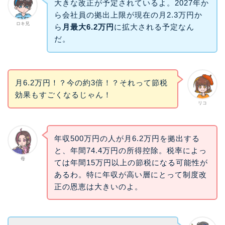
大きな改正が予定されているよ。2027年か
ら会社員の拠出上限が現在の月2.3万円か
ロキ兄
ら
月最大6.2万円
に拡大される予定なん
だ。
月6.2万円！？今の約3倍！？それって節税
効果もすごくなるじゃん！
リコ
年収500万円の人が月6.2万円を拠出する
と、年間74.4万円の所得控除。税率によっ
母
ては年間15万円以上の節税になる可能性が
あるわ。特に年収が高い層にとって制度改
正の恩恵は大きいのよ。