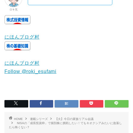
ロキ兄
にほんブログ村
にほんブログ村
Follow @roki_esufami
HOME
連載シリーズ
【火】今日の家族リアル会議
NISAの「成長投資枠」で個別株に挑戦したい！でもキオクシアみたいに急落し
たら怖くない？