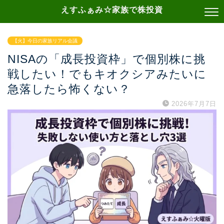
えすふぁみ☆家族で株投資
【火】今日の家族リアル会議
NISAの「成長投資枠」で個別株に挑
戦したい！でもキオクシアみたいに
急落したら怖くない？
2026年7月7日