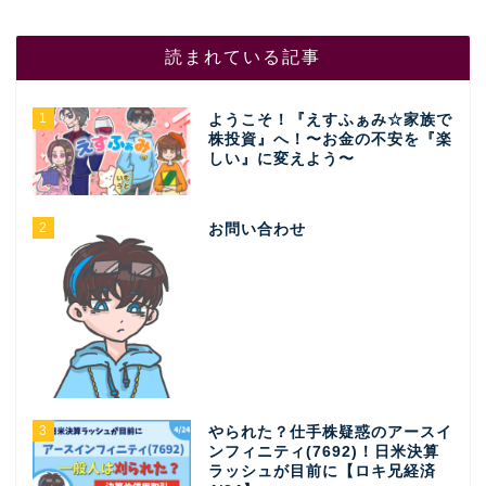
読まれている記事
1
ようこそ！『えすふぁみ☆家族で
株投資』へ！〜お金の不安を『楽
しい』に変えよう〜
2
お問い合わせ
3
やられた？仕手株疑惑のアースイ
ンフィニティ(7692)！日米決算
ラッシュが目前に【ロキ兄経済