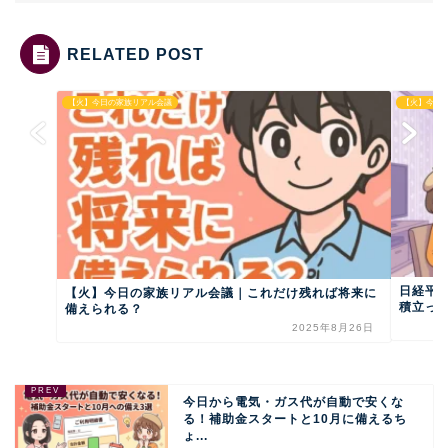
RELATED POST
【火】今日の家族リアル会議
【火】今日
日経平均
【火】今日の家族リアル会議｜これだけ残れば将来に
積立って
備えられる？
2025年8月26日
今日から電気・ガス代が自動で安くな
る！補助金スタートと10月に備えるち
ょ...