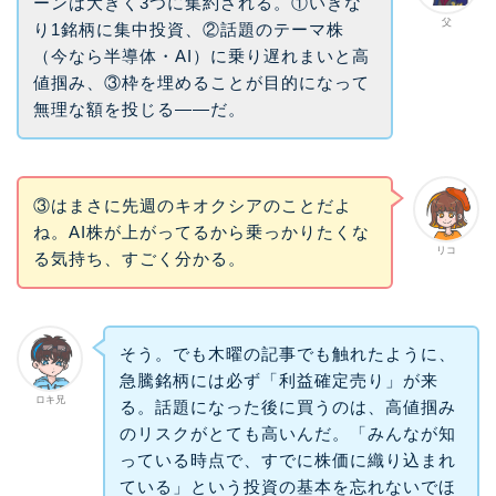
ーンは大きく3つに集約される。①いきな
父
り1銘柄に集中投資、②話題のテーマ株
（今なら半導体・AI）に乗り遅れまいと高
値掴み、③枠を埋めることが目的になって
無理な額を投じる——だ。
③はまさに先週のキオクシアのことだよ
ね。AI株が上がってるから乗っかりたくな
リコ
る気持ち、すごく分かる。
そう。でも木曜の記事でも触れたように、
急騰銘柄には必ず「利益確定売り」が来
ロキ兄
る。話題になった後に買うのは、高値掴み
のリスクがとても高いんだ。「みんなが知
っている時点で、すでに株価に織り込まれ
ている」という投資の基本を忘れないでほ