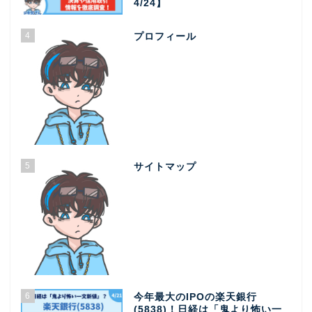
4/24】
4
プロフィール
5
サイトマップ
6
今年最大のIPOの楽天銀行
(5838)！日経は「鬼より怖い一