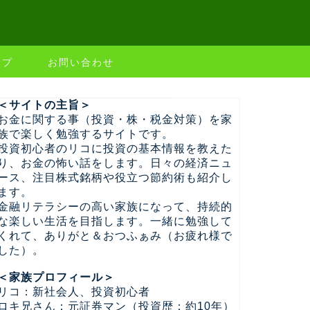
ップ
お問い合わせ
＜サイトの主旨＞
お金に関する事（投資・株・税金対策）を家
族で楽しく勉強するサイトです。
投資初心者のリコに投資の基本情報を教えた
り、お金の怖い話をします。日々の経済ニュ
ース、注目株式銘柄や役立つ節約術も紹介し
ます。
金融リテラシーの高い家族になって、持続的
な楽しい生活を目指します。一緒に勉強して
くれて、ありがと＆おつふぁみ（お疲れ様で
した）。
＜家族プロフィール＞
リコ：新社会人、投資初心者
ロキ兄さん：元証券マン（投資歴：約10年）