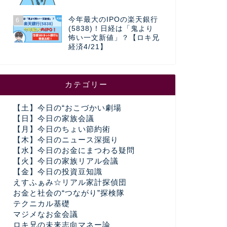
今年最大のIPOの楽天銀行
6
(5838)！日経は「鬼より
怖い一文新値」？【ロキ兄
経済4/21】
カテゴリー
【土】今日の“おこづかい劇場
【日】今日の家族会議
【月】今日のちょい節約術
【木】今日のニュース深掘り
【水】今日のお金にまつわる疑問
【火】今日の家族リアル会議
【金】今日の投資豆知識
えすふぁみ☆リアル家計探偵団
お金と社会の“つながり”探検隊
テクニカル基礎
マジメなお金会議
ロキ兄の未来志向マネー論