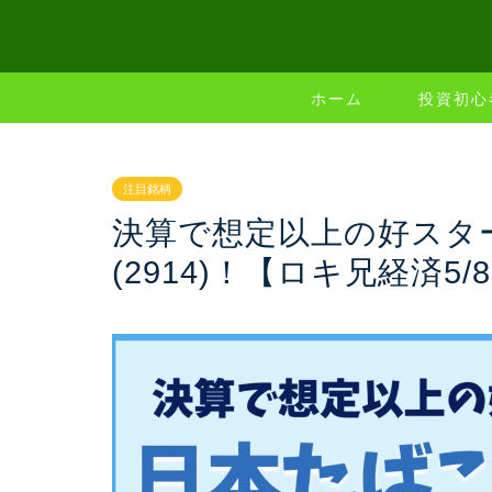
ホーム
投資初心
注目銘柄
決算で想定以上の好スタ
(2914)！【ロキ兄経済5/