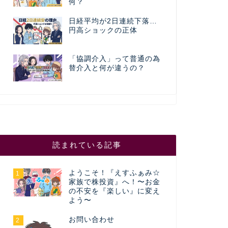
何？
日経平均が2日連続下落…
円高ショックの正体
「協調介入」って普通の為
替介入と何が違うの？
読まれている記事
ようこそ！『えすふぁみ☆
1
家族で株投資』へ！〜お金
の不安を『楽しい』に変え
よう〜
お問い合わせ
2