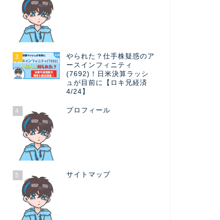
やられた？仕手株疑惑のア
3
ースインフィニティ
(7692)！日米決算ラッシ
ュが目前に【ロキ兄経済
4/24】
プロフィール
4
サイトマップ
5