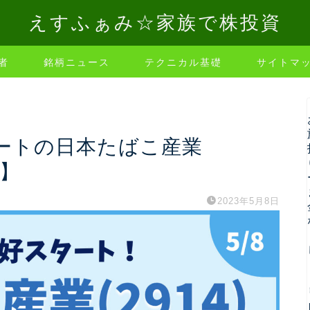
えすふぁみ☆家族で株投資
者
銘柄ニュース
テクニカル基礎
サイトマ
ートの日本たばこ産業
8】
2023年5月8日