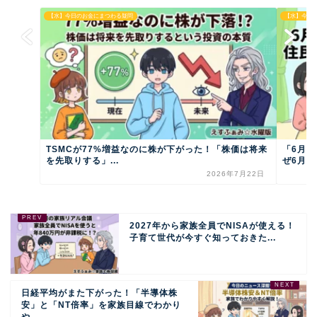
【水】今日のお金にまつわる疑問
【水】今日
TSMCが77%増益なのに株が下がった！「株価は将来
「6月
を先取りする」...
ぜ6月か
2026年7月22日
2027年から家族全員でNISAが使える！
子育て世代が今すぐ知っておきた...
日経平均がまた下がった！「半導体株
安」と「NT倍率」を家族目線でわかり