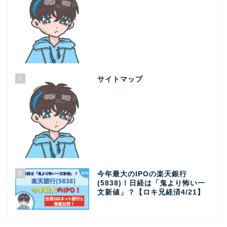
5
サイトマップ
6
今年最大のIPOの楽天銀行
(5838)！日経は「鬼より怖い一
文新値」？【ロキ兄経済4/21】