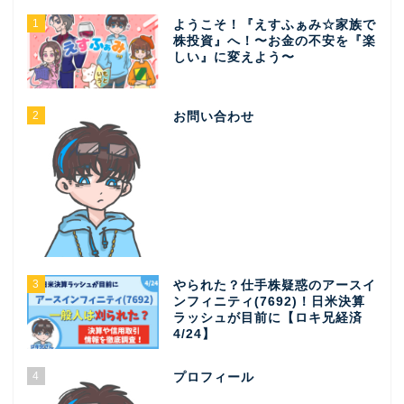
1
ようこそ！『えすふぁみ☆家族で
株投資』へ！〜お金の不安を『楽
しい』に変えよう〜
2
お問い合わせ
3
やられた？仕手株疑惑のアースイ
ンフィニティ(7692)！日米決算
ラッシュが目前に【ロキ兄経済
4/24】
4
プロフィール