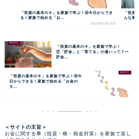
「投資の基本のキ」を家族で学ぶ！④今日からでき
「投資
る！家族で始める「お...
んな風に
2025年5月27日
「投資の基本のキ」を家族で学ぶ！
②「貯金」と「育てる」の違いって？〜
貯金...
「投資の基本のキ」を家族で学ぶ！④今
日からできる！家族で始める「お金の
タ...
＜サイトの主旨＞
お金に関する事（投資・株・税金対策）を家族で楽し