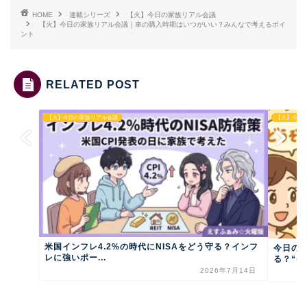
HOME
連載シリーズ
【火】今日の家族リアル会議
【火】今日の家族リアル会議｜車の購入時期はいつがいい？みんなで考えるポイ
ント
RELATED POST
【火】今日の家族リアル会議
【火】今日
米国インフレ4.2%の時代にNISAをどう守る？インフ
今日の
レに強いポー...
る？“ゆ
2026年7月14日