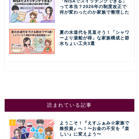
「NISAでスイッチングできる」
って本当？2026年の制度改正で
何が変わったのか家族で整理した
夏の水道代を見直そう！「シャワ
ーより湯船が得」な家族構成と節
水ちょい工夫3選
読まれている記事
1
ようこそ！『えすふぁみ☆家族で
株投資』へ！〜お金の不安を『楽
しい』に変えよう〜