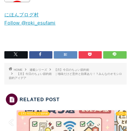
にほんブログ村
Follow @roki_esufami
HOME
連載シリーズ
【月】今日のちょい節約術
【月】今日のちょい節約術 ｜地味だけど意外と効果あり！？みんなのオモシロ
節約アイデア
RELATED POST
【月】今日のちょい節約術
【月】今日