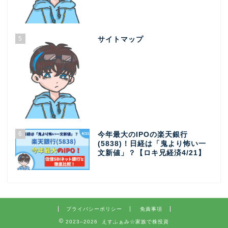
5
サイトマップ
6
今年最大のIPOの楽天銀行
(5838)！日経は「鬼より怖い一
文新値」？【ロキ兄経済4/21】
プライバシーポリシー
免責事項
2023–2026 えすふぁみ☆家族で株投資