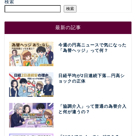
検索
検索
最新の記事
今週の円高ニュースで気になった
「為替ヘッジ」って何？
日経平均が2日連続下落…円高シ
ョックの正体
「協調介入」って普通の為替介入
と何が違うの？