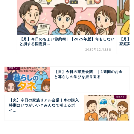
【月】今日のちょい節約術｜【2025年版】何もしない
【月】
と損する固定費...
家庭菜園
2025年12月22日
【日】今日の家族会議 ｜1週間のお金
と暮らしの学びを振り返る
【火】今日の家族リアル会議｜車の購入
時期はいつがいい？みんなで考えるポ
イ...