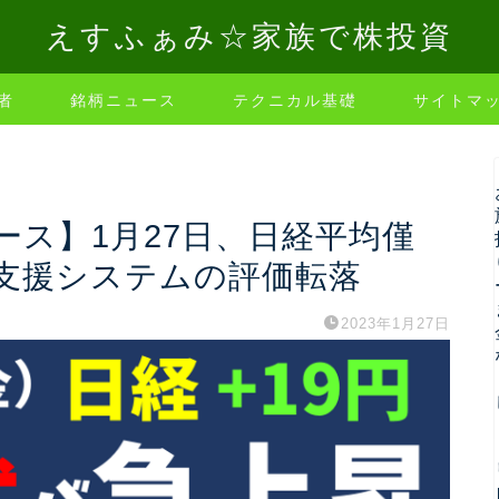
えすふぁみ☆家族で株投資
者
銘柄ニュース
テクニカル基礎
サイトマ
ス】1月27日、日経平均僅
支援システムの評価転落
2023年1月27日