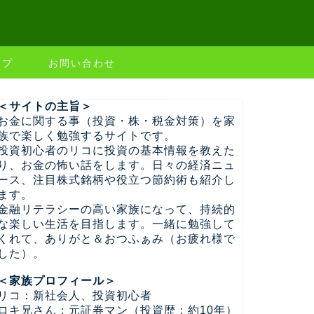
ップ
お問い合わせ
＜サイトの主旨＞
お金に関する事（投資・株・税金対策）を家
族で楽しく勉強するサイトです。
投資初心者のリコに投資の基本情報を教えた
り、お金の怖い話をします。日々の経済ニュ
ース、注目株式銘柄や役立つ節約術も紹介し
ます。
金融リテラシーの高い家族になって、持続的
な楽しい生活を目指します。一緒に勉強して
くれて、ありがと＆おつふぁみ（お疲れ様で
した）。
＜家族プロフィール＞
リコ：新社会人、投資初心者
ロキ兄さん：元証券マン（投資歴：約10年）