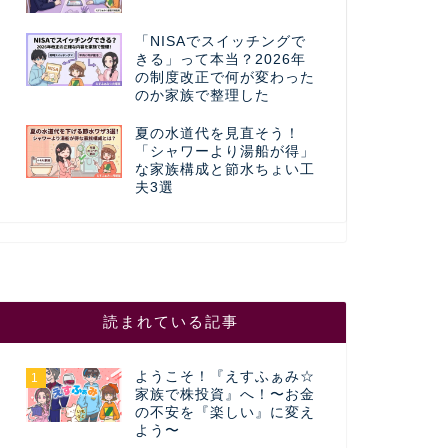
「NISAでスイッチングで
きる」って本当？2026年
の制度改正で何が変わった
のか家族で整理した
夏の水道代を見直そう！
「シャワーより湯船が得」
な家族構成と節水ちょい工
夫3選
読まれている記事
ようこそ！『えすふぁみ☆
1
家族で株投資』へ！〜お金
の不安を『楽しい』に変え
よう〜