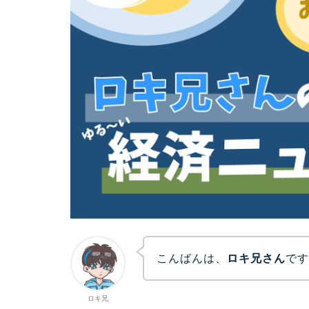
こんばんは、
ロキ兄さん
で
ロキ兄