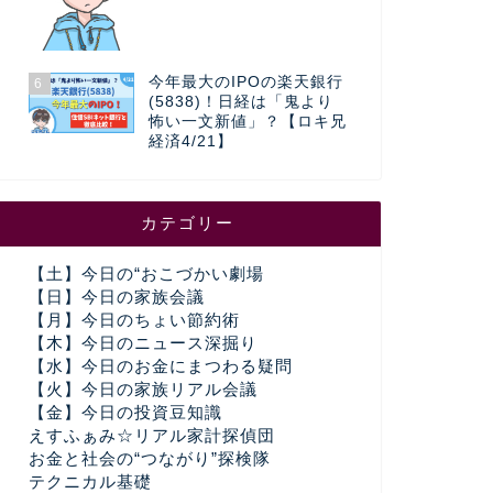
今年最大のIPOの楽天銀行
6
(5838)！日経は「鬼より
怖い一文新値」？【ロキ兄
経済4/21】
カテゴリー
【土】今日の“おこづかい劇場
【日】今日の家族会議
【月】今日のちょい節約術
【木】今日のニュース深掘り
【水】今日のお金にまつわる疑問
【火】今日の家族リアル会議
【金】今日の投資豆知識
えすふぁみ☆リアル家計探偵団
お金と社会の“つながり”探検隊
テクニカル基礎