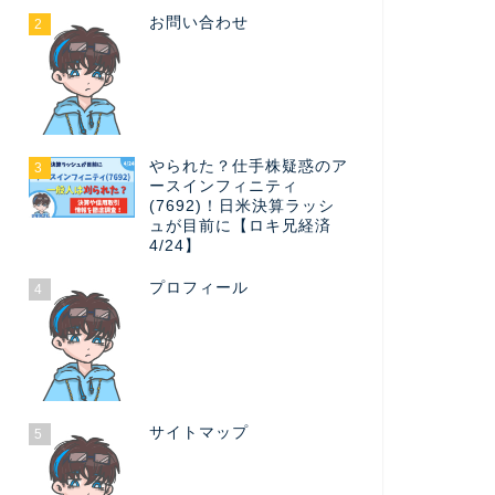
お問い合わせ
2
やられた？仕手株疑惑のア
3
ースインフィニティ
(7692)！日米決算ラッシ
ュが目前に【ロキ兄経済
4/24】
プロフィール
4
サイトマップ
5