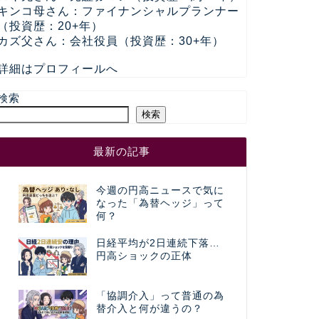
キンコ母さん：ファイナンシャルプランナー
（投資歴：20+年）
カズ父さん：会社役員（投資歴：30+年）
詳細はプロフィールへ
検索
検索
最新の記事
今週の円高ニュースで気に
なった「為替ヘッジ」って
何？
日経平均が2日連続下落…
円高ショックの正体
「協調介入」って普通の為
替介入と何が違うの？