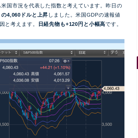
最も米国市況を代表した
指数と考えています。
昨日の
）の4,060ドルと上昇
しました。米国GDPの速報値
要因と考えます。
日経先物も+120円と小幅高
です。