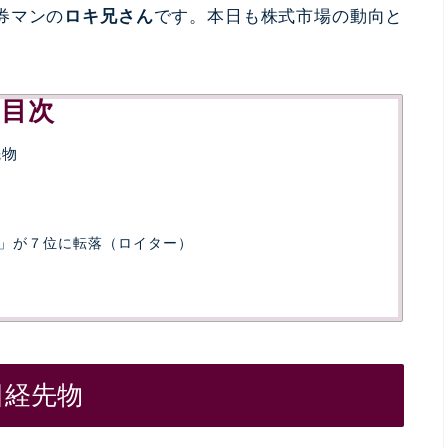
券マンの
ロキ兄さん
です。本日も株式市場の動向と
目次
先物
」が７位に転落（ロイター）
日経先物