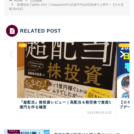
HOME
注目銘柄
普通預金で金利4.15%！のApple(AAPL)日経平均は8日続伸で上昇中！【ロキ兄
経済4/18】
RELATED POST
金融
注目銘柄
『超配当』株投資レビュー｜高配当＆割安株で資産1
【ロキ
億円を作る極意
プデート
2025年5月15日