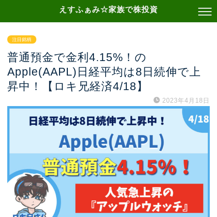
えすふぁみ☆家族で株投資
注目銘柄
普通預金で金利4.15%！の
Apple(AAPL)日経平均は8日続伸で上
昇中！【ロキ兄経済4/18】
2023年4月18日