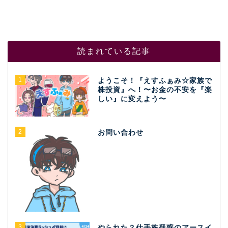
読まれている記事
1
ようこそ！『えすふぁみ☆家族で
株投資』へ！〜お金の不安を『楽
しい』に変えよう〜
2
お問い合わせ
3
やられた？仕手株疑惑のアースイ