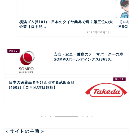
横浜ゴム(5101)：日本のタイヤ業界で輝く第三位の大
【ロキ
企業【ロキ兄...
MSCI銘
2023年10月5日
安心・安全・健康のテーマパークへの扉
SOMPOホールディングス(8630...
日本の医薬品界をけん引する武田薬品
(4502)【ロキ兄/注目銘柄】
＜サイトの主旨＞