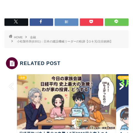
HOME
金融
小松製作所(6301)：日本の建設機械リーダーの軌跡【ロキ兄/注目銘柄】
RELATED POST
金融
注目銘柄