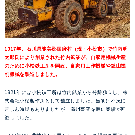
1917年、石川県能美郡国府村（現・小松市）で竹内明
太郎氏により創業された竹内鉱業が、自家用機械生産
のために小松鉄工所を開設、自家用工作機械や鉱山掘
削機械を製造しました。
1921年には小松鉄工所は竹内鉱業から分離独立し、株
式会社小松製作所として独立しました。当初は不況に
苦しむ時期もありましたが、満州事変を機に業績が回
復しました。