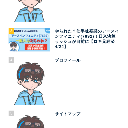
3
やられた？仕手株疑惑のアースイ
ンフィニティ(7692)！日米決算
ラッシュが目前に【ロキ兄経済
4/24】
4
プロフィール
5
サイトマップ