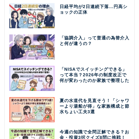
日経平均が2日連続下落…円高シ
ョックの正体
「協調介入」って普通の為替介入
と何が違うの？
「NISAでスイッチングできる」
って本当？2026年の制度改正で
何が変わったのか家族で整理した
夏の水道代を見直そう！「シャワ
ーより湯船が得」な家族構成と節
水ちょい工夫3選
今週の知識で全問正解できる？お
金・投資3択クイズ8問に挑戦！