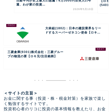
日経平均が史上最大の急騰！6万3000円台突入の今
【ロキ兄
週、わが家の投資...
(5401
2026年5月10日
大林組(1802)：日本の建設業界をリー
ドするスーパーゼネコン使命【ロキ...
三菱倉庫(9301)株式会社：三菱グルー
プの物流の要【ロキ兄/注目銘柄】
＜サイトの主旨＞
お金に関する事（投資・株・税金対策）を家族で楽し
く勉強するサイトです。
投資初心者のリコに投資の基本情報を教えたり、お金