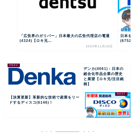
「広告界のガリバー」日本最大の広告代理店の電通
日本を
(4324)【ロキ兄...
(6752
2023年11月16日
デンカ(4061)：日本の
総合化学品企業の歴史
と展望【ロキ兄/注目銘
柄】
【決算更新】革新的な技術で産業をリー
ドするディスコ(6146)！