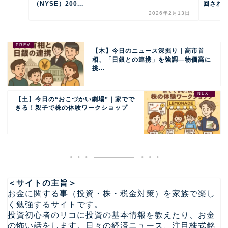
（NYSE）200...
回されな
2026年2月13日
【木】今日のニュース深掘り｜高市首
相、「日銀との連携」を強調―物価高に
挑...
【土】今日の“おこづかい劇場”｜家でで
きる！親子で株の体験ワークショップ
＜サイトの主旨＞
お金に関する事（投資・株・税金対策）を家族で楽し
く勉強するサイトです。
投資初心者のリコに投資の基本情報を教えたり、お金
の怖い話をします。日々の経済ニュース、注目株式銘