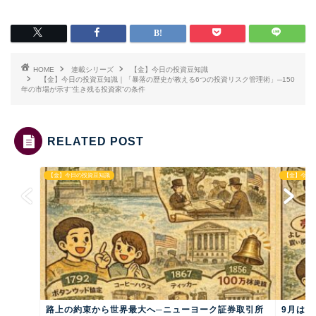
HOME
連載シリーズ
【金】今日の投資豆知識
【金】今日の投資豆知識｜「暴落の歴史が教える6つの投資リスク管理術」─150
年の市場が示す“生き残る投資家”の条件
RELATED POST
【金】今日の投資豆知識
【金】今日
路上の約束から世界最大へ─ニューヨーク証券取引所
9月は危