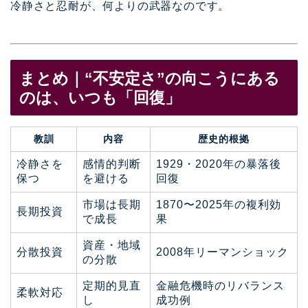
冷静さと忍耐が、何よりの武器なのです。
まとめ｜“不安定さ”の向こうにある
のは、いつも「回復」
教訓
内容
歴史的根拠
冷静さを
感情的判断
1929・2020年の暴落後
保つ
を避ける
回復
市場は長期
1870〜2025年の複利効
長期投資
で成長
果
資産・地域
分散投資
2008年リーマンショック
の分散
定期的見直
金融危機時のリバランス
柔軟対応
し
成功例