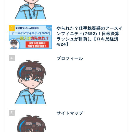
3
やられた？仕手株疑惑のアースイ
ンフィニティ(7692)！日米決算
ラッシュが目前に【ロキ兄経済
4/24】
4
プロフィール
5
サイトマップ