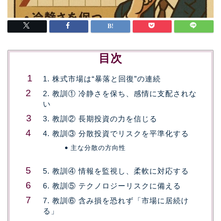
目次
1. 株式市場は“暴落と回復”の連続
2. 教訓① 冷静さを保ち、感情に支配されな
い
3. 教訓② 長期投資の力を信じる
4. 教訓③ 分散投資でリスクを平準化する
主な分散の方向性
5. 教訓④ 情報を監視し、柔軟に対応する
6. 教訓⑤ テクノロジーリスクに備える
7. 教訓⑥ 含み損を恐れず「市場に居続け
る」