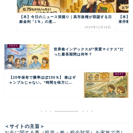
【木】今日のニュース深掘り｜高市政権が容認する日
【木】
銀金利「1％」の意...
束作戦」
2025年12月18日
世界株インデックスが“実質マイナス”だ
った最長期間は何年？
【20年保有で勝率ほぼ100％】 株はギ
ャンブルじゃない。“時間を味方に...
＜サイトの主旨＞
お金に関する事（投資・株・税金対策）を家族で楽し