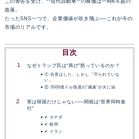
この警告を受け、**
現代自動車
**の株価は一時6％超の
急落。
たったSNS一つで、企業価値が吹き飛ぶ──これが今の
市場のリアルです。
目次
なぜトランプ氏は“再び”怒っているのか？
① 合意はした、しかし「守られていな
い」
② 3500億ドル投資の“減速”が火に油
実は韓国だけじゃない──関税は“世界同時進
行”
✔ カナダ
✔ 欧州
✔ イラン