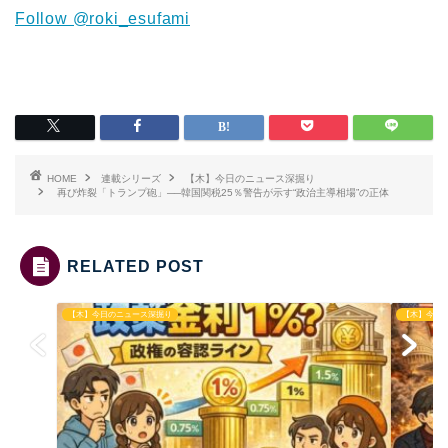
Follow @roki_esufami
HOME
連載シリーズ
【木】今日のニュース深掘り
再び炸裂「トランプ砲」──韓国関税25％警告が示す“政治主導相場”の正体
RELATED POST
【木】今日のニュース深掘り
【木】今日