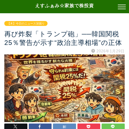
えすふぁみ☆家族で株投資
【木】今日のニュース深掘り
再び炸裂「トランプ砲」──韓国関税
25％警告が示す“政治主導相場”の正体
2026年1月29日