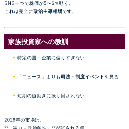
SNS一つで株価が5〜6％動く。
これは完全に
政治主導相場
です。
家族投資家への教訓
特定の国・企業に偏りすぎない
「ニュース」よりも
司法・制度イベント
を見る
短期の値動きに振り回されない
2026年の市場は、
**「実力＋政治耐性」**が試される年。