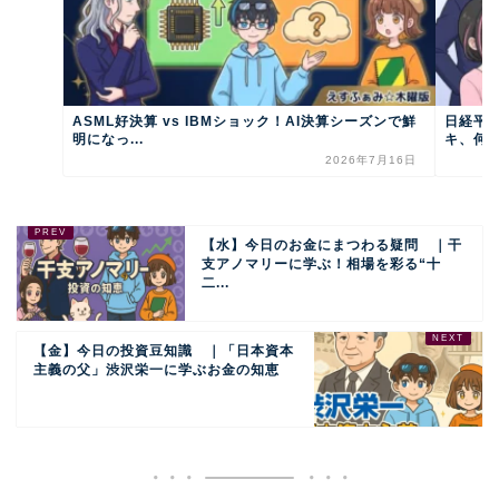
ASML好決算 vs IBMショック！AI決算シーズンで鮮
日経平均
明になっ...
キ、何が
2026年7月16日
【水】今日のお金にまつわる疑問 ｜干
支アノマリーに学ぶ！相場を彩る“十
二...
【金】今日の投資豆知識 ｜「日本資本
主義の父」渋沢栄一に学ぶお金の知恵