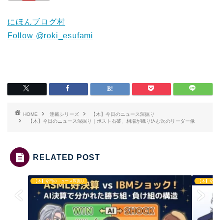
にほんブログ村
Follow @roki_esufami
HOME
連載シリーズ
【木】今日のニュース深掘り
【木】今日のニュース深掘り｜ポスト石破、相場が織り込む次のリーダー像
RELATED POST
【木】今日のニュース深掘り
【木】今日