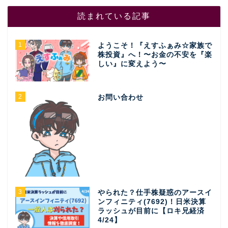
読まれている記事
1
ようこそ！『えすふぁみ☆家族で
株投資』へ！〜お金の不安を『楽
しい』に変えよう〜
2
お問い合わせ
3
やられた？仕手株疑惑のアースイ
ンフィニティ(7692)！日米決算
ラッシュが目前に【ロキ兄経済
4/24】