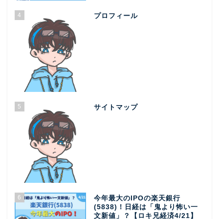
4
プロフィール
5
サイトマップ
6
今年最大のIPOの楽天銀行
(5838)！日経は「鬼より怖い一
文新値」？【ロキ兄経済4/21】