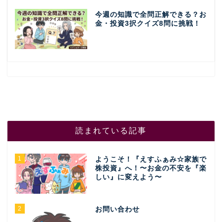
今週の知識で全問正解できる？お
金・投資3択クイズ8問に挑戦！
読まれている記事
1
ようこそ！『えすふぁみ☆家族で
株投資』へ！〜お金の不安を『楽
しい』に変えよう〜
2
お問い合わせ