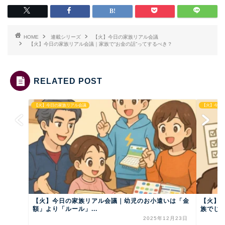
HOME
連載シリーズ
【火】今日の家族リアル会議
【火】今日の家族リアル会議｜家族で“お金の話”ってするべき？
RELATED POST
【火】今日の家族リアル会議
【火】今日
【火】今日の家族リアル会議｜幼児のお小遣いは「金
【火】
額」より「ルール」...
族でじっ
2025年12月23日