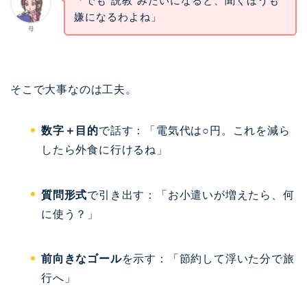
「でも“説教”みたいになると、聞くほうも
嫌になるわよね」
母
そこで大事なのは工夫。
数字＋目的
で話す：「電気代は○円。これを減ら
したら外食に行けるね」
質問形式
で引き出す：「お小遣いが増えたら、何
に使う？」
前向きなゴール
を示す：「節約して浮いた分で旅
行へ」