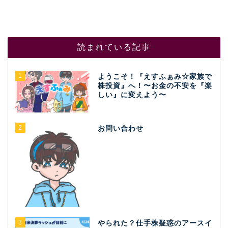
読まれている記事
1
ようこそ！『えすふぁみ☆家族で
株投資』へ！〜お金の不安を『楽
しい』に変えよう〜
2
お問い合わせ
3
やられた？仕手株疑惑のアースイ