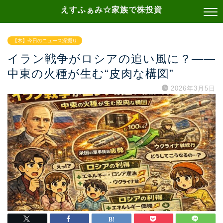
えすふぁみ☆家族で株投資
【木】今日のニュース深掘り
イラン戦争がロシアの追い風に？――
中東の火種が生む“皮肉な構図”
2026年3月5日