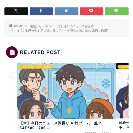
HOME
連載シリーズ
【木】今日のニュース深掘り
イラン戦争がロシアの追い風に？――中東の火種が生む“皮肉な構図”
RELATED POST
【木】今日のニュース深掘り
【木】今日
日経平均
【木】今日のニュース深掘り AI株ブーム一服？
キ、何が
S&P500「700...