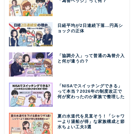
「為替ヘッジ」って何？
日経平均が2日連続下落…円高シ
ョックの正体
「協調介入」って普通の為替介入
と何が違うの？
「NISAでスイッチングできる」
って本当？2026年の制度改正で
何が変わったのか家族で整理した
夏の水道代を見直そう！「シャワ
ーより湯船が得」な家族構成と節
水ちょい工夫3選