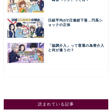
日経平均が2日連続下落…円高シ
ョックの正体
「協調介入」って普通の為替介入
と何が違うの？
読まれている記事