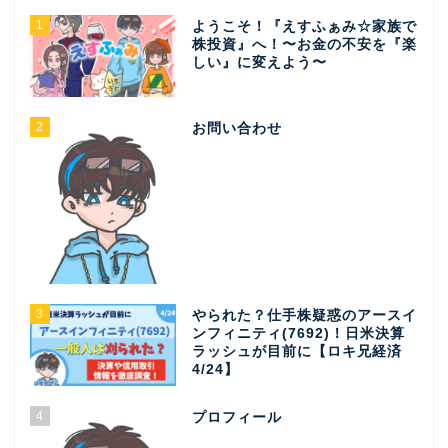
1
ようこそ！『えすふぁみ☆家族で
株投資』へ！〜お金の不安を『楽
しい』に変えよう〜
2
お問い合わせ
3
やられた？仕手株疑惑のアースイ
ンフィニティ(7692)！日米決算
ラッシュが目前に【ロキ兄経済
4/24】
4
プロフィール