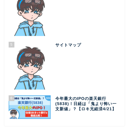
5
サイトマップ
6
今年最大のIPOの楽天銀行
(5838)！日経は「鬼より怖い一
文新値」？【ロキ兄経済4/21】