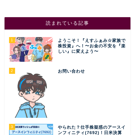
読まれている記事
1
ようこそ！『えすふぁみ☆家族で
株投資』へ！〜お金の不安を『楽
しい』に変えよう〜
2
お問い合わせ
3
やられた？仕手株疑惑のアースイ
ンフィニティ(7692)！日米決算