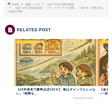
HOME
連載シリーズ
【金】今日の投資豆知識
【金】今日の投資豆知識｜「ブラックマンデーの沈黙」──1987年、世界を包ん
だ無音の恐怖
RELATED POST
【金】今日の投資豆知識
【金】今日
【20年保有で勝率ほぼ100％】 株はギャンブルじゃな
【金】
い。“時間を...
―“好き”
2026年1月30日