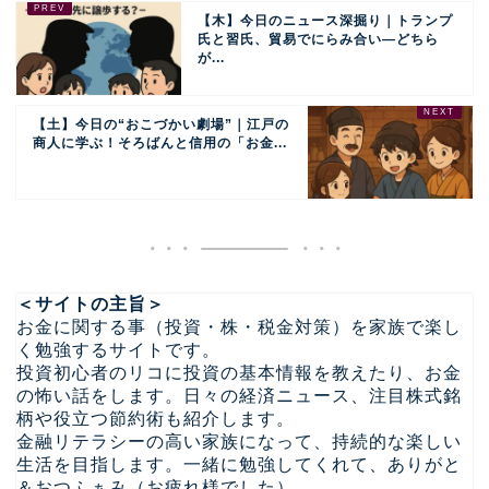
【木】今日のニュース深掘り｜トランプ
氏と習氏、貿易でにらみ合い―どちら
が...
【土】今日の“おこづかい劇場”｜江戸の
商人に学ぶ！そろばんと信用の「お金...
＜サイトの主旨＞
お金に関する事（投資・株・税金対策）を家族で楽し
く勉強するサイトです。
投資初心者のリコに投資の基本情報を教えたり、お金
の怖い話をします。日々の経済ニュース、注目株式銘
柄や役立つ節約術も紹介します。
金融リテラシーの高い家族になって、持続的な楽しい
生活を目指します。一緒に勉強してくれて、ありがと
＆おつふぁみ（お疲れ様でした）。