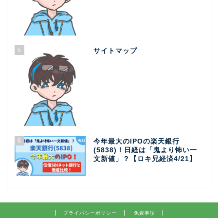
5
サイトマップ
6
今年最大のIPOの楽天銀行
(5838)！日経は「鬼より怖い一
文新値」？【ロキ兄経済4/21】
プライバシーポリシー
免責事項