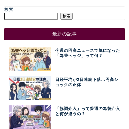
検索
検索
最新の記事
今週の円高ニュースで気になった
「為替ヘッジ」って何？
日経平均が2日連続下落…円高シ
ョックの正体
「協調介入」って普通の為替介入
と何が違うの？