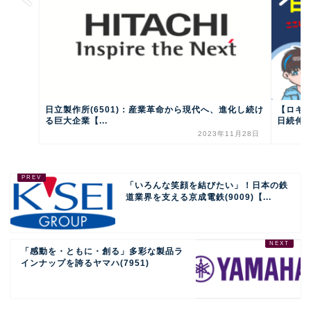
日立製作所(6501)：産業革命から現代へ、進化し続け
【ロキ
る巨大企業【...
日続伸、
2023年11月28日
「いろんな笑顔を結びたい」！日本の鉄
道業界を支える京成電鉄(9009)【...
「感動を・ともに・創る」多彩な製品ラ
インナップを誇るヤマハ(7951)