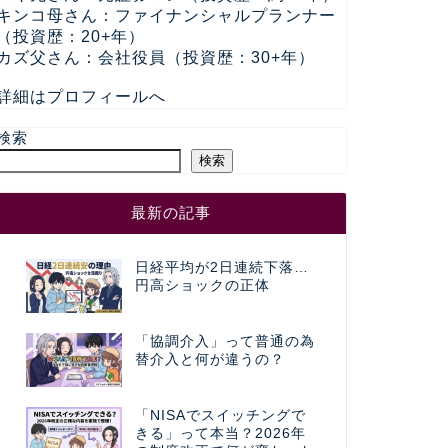
キンコ母さん：ファイナンシャルプランナー
（投資歴：20+年）
カズ父さん：会社役員（投資歴：30+年）
詳細はプロフィールへ
検索
検索
最新の記事
日経平均が2日連続下落…
円高ショックの正体
「協調介入」って普通の為
替介入と何が違うの？
「NISAでスイッチングで
きる」って本当？2026年