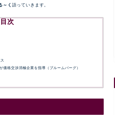
る～く
語っていきます。
目次
ース
が価格交渉消極企業を指導（ブルームバーグ）