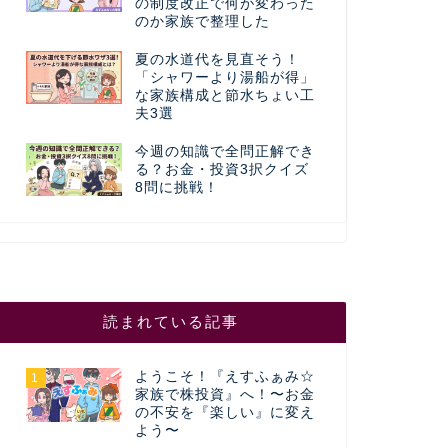
の制度改正で何が変わった
のか家族で整理した
夏の水道代を見直そう！
「シャワーより湯船が得」
な家族構成と節水ちょい工
夫3選
今週の知識で全問正解でき
る？お金・投資3択クイズ
8問に挑戦！
読まれている記事
ようこそ！『えすふぁみ☆
1
家族で株投資』へ！〜お金
の不安を『楽しい』に変え
よう〜