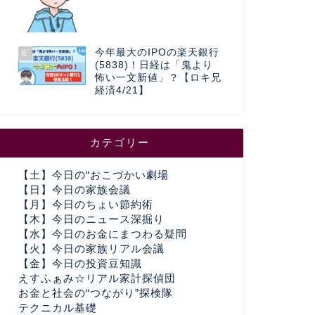
今年最大のIPOの楽天銀行
6
(5838)！日経は「鬼より
怖い一文新値」？【ロキ兄
経済4/21】
カテゴリー
【土】今日の“おこづかい劇場
【日】今日の家族会議
【月】今日のちょい節約術
【木】今日のニュース深掘り
【水】今日のお金にまつわる疑問
【火】今日の家族リアル会議
【金】今日の投資豆知識
えすふぁみ☆リアル家計探偵団
お金と社会の“つながり”探検隊
テクニカル基礎