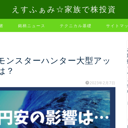
えすふぁみ☆家族で株投資
者
銘柄ニュース
テクニカル基礎
サイトマ
、モンスターハンター大型アッ
は？
2023年2月7日