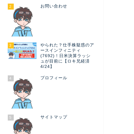
お問い合わせ
2
やられた？仕手株疑惑のア
3
ースインフィニティ
(7692)！日米決算ラッシ
ュが目前に【ロキ兄経済
4/24】
プロフィール
4
サイトマップ
5