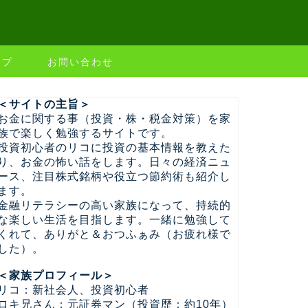
ップ
お問い合わせ
＜サイトの主旨＞
お金に関する事（投資・株・税金対策）を家
族で楽しく勉強するサイトです。
投資初心者のリコに投資の基本情報を教えた
り、お金の怖い話をします。日々の経済ニュ
ース、注目株式銘柄や役立つ節約術も紹介し
ます。
金融リテラシーの高い家族になって、持続的
な楽しい生活を目指します。一緒に勉強して
くれて、ありがと＆おつふぁみ（お疲れ様で
した）。
＜家族プロフィール＞
リコ：新社会人、投資初心者
ロキ兄さん：元証券マン（投資歴：約10年）