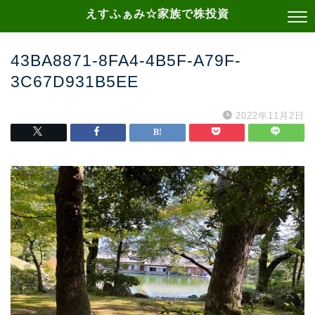
えすふぁみ☆家族で株投資
43BA8871-8FA4-4B5F-A79F-
3C67D931B5EE
2022年11月2日