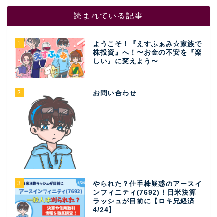
読まれている記事
1
ようこそ！『えすふぁみ☆家族で
株投資』へ！〜お金の不安を『楽
しい』に変えよう〜
2
お問い合わせ
3
やられた？仕手株疑惑のアースイ
ンフィニティ(7692)！日米決算
ラッシュが目前に【ロキ兄経済
4/24】