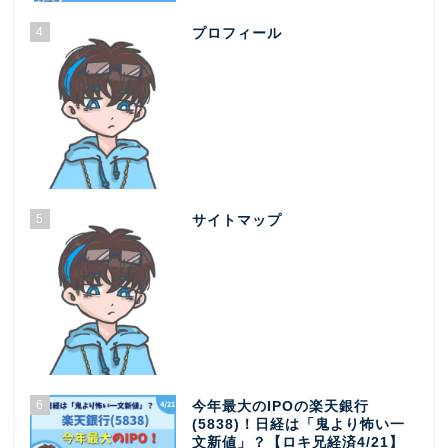
4
プロフィール
5
サイトマップ
6
今年最大のIPOの楽天銀行
(5838)！日経は「鬼より怖い一
文新値」？【ロキ兄経済4/21】