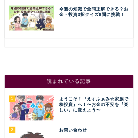
今週の知識で全問正解できる？お
金・投資3択クイズ8問に挑戦！
読まれている記事
1
ようこそ！『えすふぁみ☆家族で
株投資』へ！〜お金の不安を『楽
しい』に変えよう〜
2
お問い合わせ