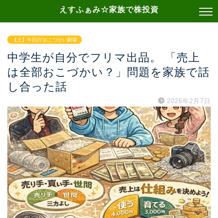
えすふぁみ☆家族で株投資
【土】今日の“おこづかい劇場
中学生が自分でフリマ出品。 「売上
は全部おこづかい？」問題を家族で話
し合った話
2026年2月7日