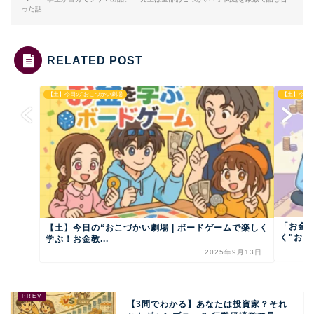
った話
RELATED POST
【土】今日の“おこづかい劇場
【土】今日
「お金
【土】今日の“おこづかい劇場 | ボードゲームで楽しく
く"お金
学ぶ！お金教...
2025年9月13日
【3問でわかる】あなたは投資家？それ