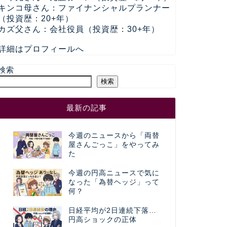
キンコ母さん：ファイナンシャルプランナー
（投資歴：20+年）
カズ父さん：会社役員（投資歴：30+年）
詳細はプロフィールへ
検索
検索
最新の記事
今週のニュースから「両替
屋さんごっこ」をやってみ
た
今週の円高ニュースで気に
なった「為替ヘッジ」って
何？
日経平均が2日連続下落…
円高ショックの正体