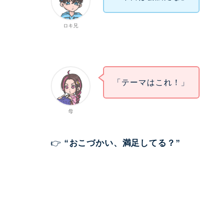
ロキ兄
「テーマはこれ！」
母
👉
“おこづかい、満足してる？”