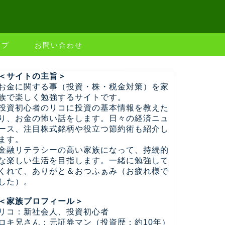
ップ
お問い合わせ
＜サイトの主旨＞
お金に関する事（投資・株・税金対策）を家
族で楽しく勉強するサイトです。
投資初心者のリコに投資の基本情報を教えた
り、お金の怖い話をします。日々の経済ニュ
ース、注目株式銘柄や役立つ節約術も紹介し
ます。
金融リテラシーの高い家族になって、持続的
な楽しい生活を目指します。一緒に勉強して
くれて、ありがと＆おつふぁみ（お疲れ様で
した）。
＜家族プロフィール＞
リコ：新社会人、投資初心者
ロキ兄さん：元証券マン（投資歴：約10年）