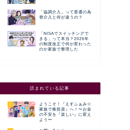
「協調介入」って普通の為
替介入と何が違うの？
「NISAでスイッチングで
きる」って本当？2026年
の制度改正で何が変わった
のか家族で整理した
読まれている記事
ようこそ！『えすふぁみ☆
1
家族で株投資』へ！〜お金
の不安を『楽しい』に変え
よう〜