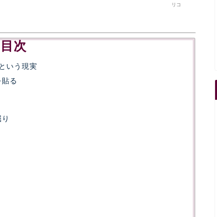
リコ
目次
」という現実
を貼る
掘り