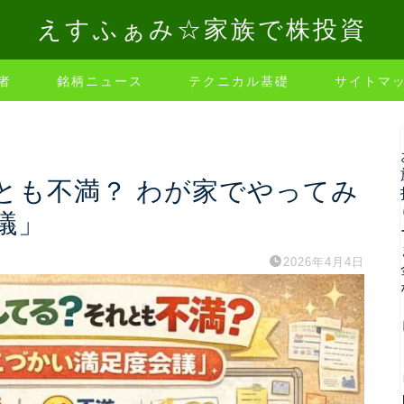
えすふぁみ☆家族で株投資
者
銘柄ニュース
テクニカル基礎
サイトマ
とも不満？ わが家でやってみ
議」
2026年4月4日