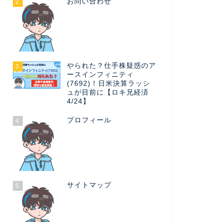
お問い合わせ
2
やられた？仕手株疑惑のア
3
ースインフィニティ
(7692)！日米決算ラッシ
ュが目前に【ロキ兄経済
4/24】
プロフィール
4
サイトマップ
5