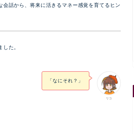
な会話から、将来に活きるマネー感覚を育てるヒン
ました。
「なにそれ？」
リコ