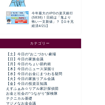
今年最大のIPOの楽天銀行
6
(5838)！日経は「鬼より
怖い一文新値」？【ロキ兄
経済4/21】
カテゴリー
【土】今日の“おこづかい劇場
【日】今日の家族会議
【月】今日のちょい節約術
【木】今日のニュース深掘り
【水】今日のお金にまつわる疑問
【火】今日の家族リアル会議
【金】今日の投資豆知識
えすふぁみ☆リアル家計探偵団
お金と社会の“つながり”探検隊
テクニカル基礎
マジメなお金会議