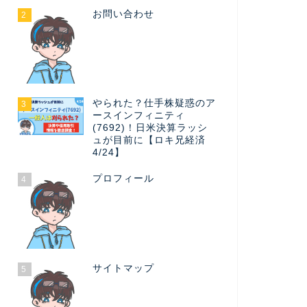
お問い合わせ
2
やられた？仕手株疑惑のア
3
ースインフィニティ
(7692)！日米決算ラッシ
ュが目前に【ロキ兄経済
4/24】
プロフィール
4
サイトマップ
5