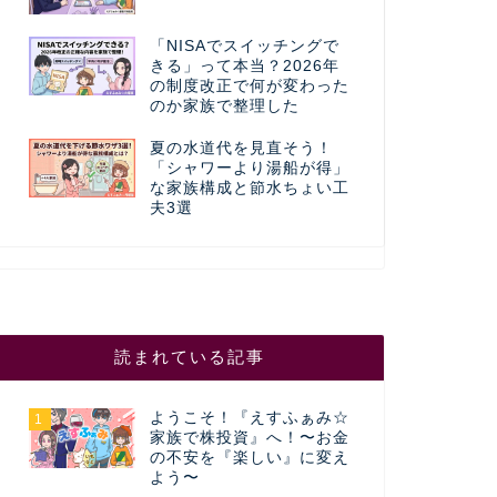
「NISAでスイッチングで
きる」って本当？2026年
の制度改正で何が変わった
のか家族で整理した
夏の水道代を見直そう！
「シャワーより湯船が得」
な家族構成と節水ちょい工
夫3選
読まれている記事
ようこそ！『えすふぁみ☆
1
家族で株投資』へ！〜お金
の不安を『楽しい』に変え
よう〜