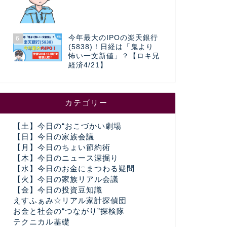
今年最大のIPOの楽天銀行
6
(5838)！日経は「鬼より
怖い一文新値」？【ロキ兄
経済4/21】
カテゴリー
【土】今日の“おこづかい劇場
【日】今日の家族会議
【月】今日のちょい節約術
【木】今日のニュース深掘り
【水】今日のお金にまつわる疑問
【火】今日の家族リアル会議
【金】今日の投資豆知識
えすふぁみ☆リアル家計探偵団
お金と社会の“つながり”探検隊
テクニカル基礎