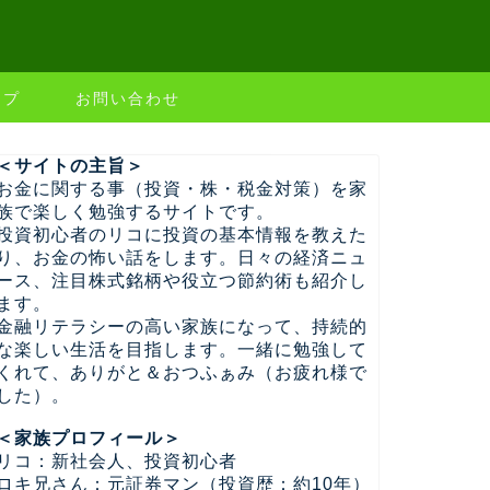
ップ
お問い合わせ
＜サイトの主旨＞
お金に関する事（投資・株・税金対策）を家
族で楽しく勉強するサイトです。
投資初心者のリコに投資の基本情報を教えた
り、お金の怖い話をします。日々の経済ニュ
ース、注目株式銘柄や役立つ節約術も紹介し
ます。
金融リテラシーの高い家族になって、持続的
な楽しい生活を目指します。一緒に勉強して
くれて、ありがと＆おつふぁみ（お疲れ様で
した）。
＜家族プロフィール＞
リコ：新社会人、投資初心者
ロキ兄さん：元証券マン（投資歴：約10年）