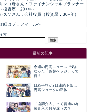
キンコ母さん：ファイナンシャルプランナー
（投資歴：20+年）
カズ父さん：会社役員（投資歴：30+年）
詳細はプロフィールへ
検索
検索
最新の記事
今週の円高ニュースで気に
なった「為替ヘッジ」って
何？
日経平均が2日連続下落…
円高ショックの正体
「協調介入」って普通の為
替介入と何が違うの？