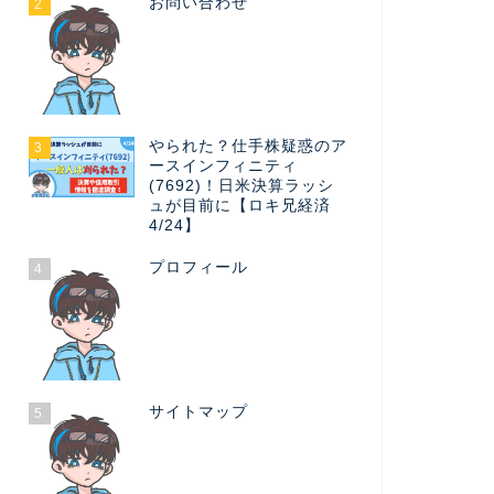
お問い合わせ
2
やられた？仕手株疑惑のア
3
ースインフィニティ
(7692)！日米決算ラッシ
ュが目前に【ロキ兄経済
4/24】
プロフィール
4
サイトマップ
5