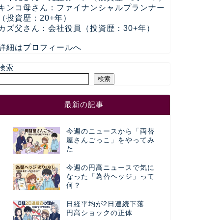
キンコ母さん：ファイナンシャルプランナー
（投資歴：20+年）
カズ父さん：会社役員（投資歴：30+年）
詳細はプロフィールへ
検索
検索
最新の記事
今週のニュースから「両替
屋さんごっこ」をやってみ
た
今週の円高ニュースで気に
なった「為替ヘッジ」って
何？
日経平均が2日連続下落…
円高ショックの正体