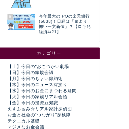
今年最大のIPOの楽天銀行
6
(5838)！日経は「鬼より
怖い一文新値」？【ロキ兄
経済4/21】
カテゴリー
【土】今日の“おこづかい劇場
【日】今日の家族会議
【月】今日のちょい節約術
【木】今日のニュース深掘り
【水】今日のお金にまつわる疑問
【火】今日の家族リアル会議
【金】今日の投資豆知識
えすふぁみ☆リアル家計探偵団
お金と社会の“つながり”探検隊
テクニカル基礎
マジメなお金会議