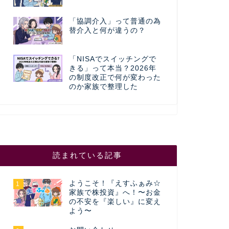
「協調介入」って普通の為
替介入と何が違うの？
「NISAでスイッチングで
きる」って本当？2026年
の制度改正で何が変わった
のか家族で整理した
読まれている記事
ようこそ！『えすふぁみ☆
1
家族で株投資』へ！〜お金
の不安を『楽しい』に変え
よう〜