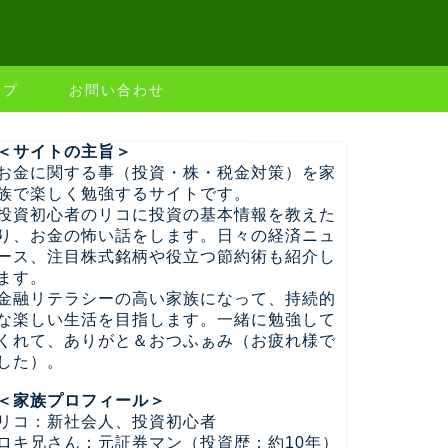
ップ
お問い合わせ
＜サイトの主旨＞
お金に関する事（投資・株・税金対策）を家
族で楽しく勉強するサイトです。
投資初心者のリコに投資の基本情報を教えた
り、お金の怖い話をします。日々の経済ニュ
ース、注目株式銘柄や役立つ節約術も紹介し
ます。
金融リテラシーの高い家族になって、持続的
な楽しい生活を目指します。一緒に勉強して
くれて、ありがと＆おつふぁみ（お疲れ様で
した）。
＜家族プロフィール＞
リコ：新社会人、投資初心者
ロキ兄さん：元証券マン（投資歴：約10年）