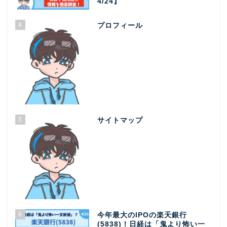
4/24】
4
プロフィール
5
サイトマップ
6
今年最大のIPOの楽天銀行
(5838)！日経は「鬼より怖い一