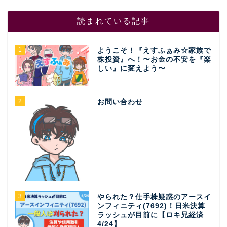
読まれている記事
1
ようこそ！『えすふぁみ☆家族で
株投資』へ！〜お金の不安を『楽
しい』に変えよう〜
2
お問い合わせ
3
やられた？仕手株疑惑のアースイ
ンフィニティ(7692)！日米決算
ラッシュが目前に【ロキ兄経済
4/24】