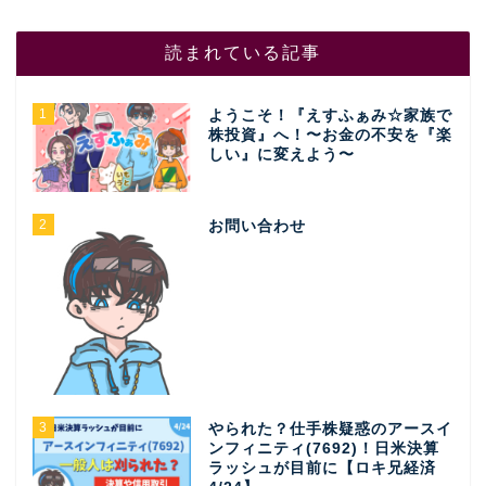
読まれている記事
1
ようこそ！『えすふぁみ☆家族で
株投資』へ！〜お金の不安を『楽
しい』に変えよう〜
2
お問い合わせ
3
やられた？仕手株疑惑のアースイ
ンフィニティ(7692)！日米決算
ラッシュが目前に【ロキ兄経済