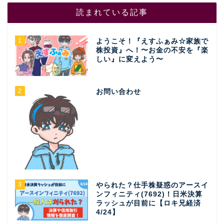
読まれている記事
1
ようこそ！『えすふぁみ☆家族で
株投資』へ！〜お金の不安を『楽
しい』に変えよう〜
2
お問い合わせ
3
やられた？仕手株疑惑のアースイ
ンフィニティ(7692)！日米決算
ラッシュが目前に【ロキ兄経済
4/24】