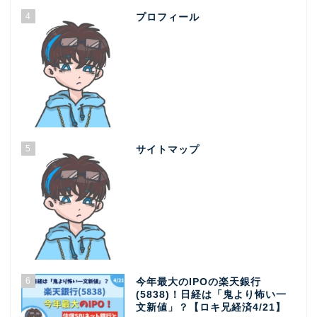
4
プロフィール
5
サイトマップ
6
今年最大のIPOの楽天銀行
(5838)！日経は「鬼より怖い一
文新値」？【ロキ兄経済4/21】