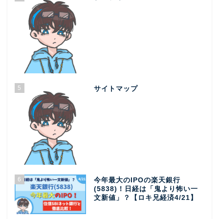
5
サイトマップ
6
今年最大のIPOの楽天銀行
(5838)！日経は「鬼より怖い一
文新値」？【ロキ兄経済4/21】