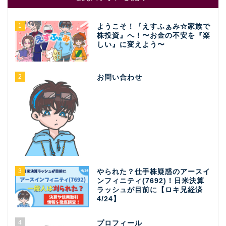
1
ようこそ！『えすふぁみ☆家族で
株投資』へ！〜お金の不安を『楽
しい』に変えよう〜
2
お問い合わせ
3
やられた？仕手株疑惑のアースイ
ンフィニティ(7692)！日米決算
ラッシュが目前に【ロキ兄経済
4/24】
4
プロフィール