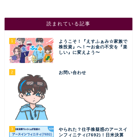
読まれている記事
1
ようこそ！『えすふぁみ☆家族で
株投資』へ！〜お金の不安を『楽
しい』に変えよう〜
2
お問い合わせ
3
やられた？仕手株疑惑のアースイ
ンフィニティ(7692)！日米決算