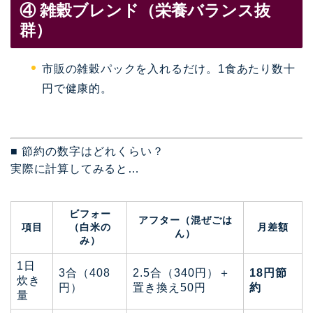
④ 雑穀ブレンド（栄養バランス抜
群）
市販の雑穀パックを入れるだけ。1食あたり数十
円で健康的。
■ 節約の数字はどれくらい？
実際に計算してみると…
ビフォー
アフター（混ぜごは
項目
（白米の
月差額
ん）
み）
1日
3合（408
2.5合（340円）＋
18円節
炊き
円）
置き換え50円
約
量