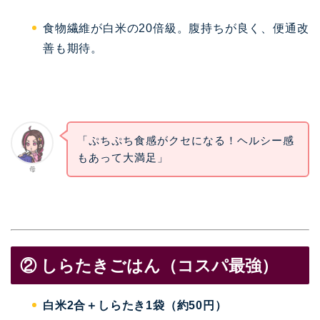
食物繊維が白米の20倍級。腹持ちが良く、便通改
善も期待。
「ぷちぷち食感がクセになる！ヘルシー感
もあって大満足」
母
② しらたきごはん（コスパ最強）
白米2合＋しらたき1袋（約50円）