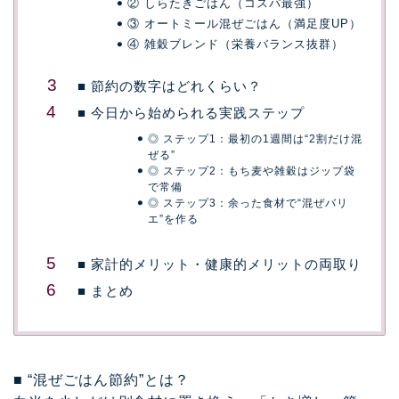
② しらたきごはん（コスパ最強）
③ オートミール混ぜごはん（満足度UP）
④ 雑穀ブレンド（栄養バランス抜群）
■ 節約の数字はどれくらい？
■ 今日から始められる実践ステップ
◎ ステップ1：最初の1週間は“2割だけ混
ぜる”
◎ ステップ2：もち麦や雑穀はジップ袋
で常備
◎ ステップ3：余った食材で“混ぜバリ
エ”を作る
■ 家計的メリット・健康的メリットの両取り
■ まとめ
■ “混ぜごはん節約”とは？