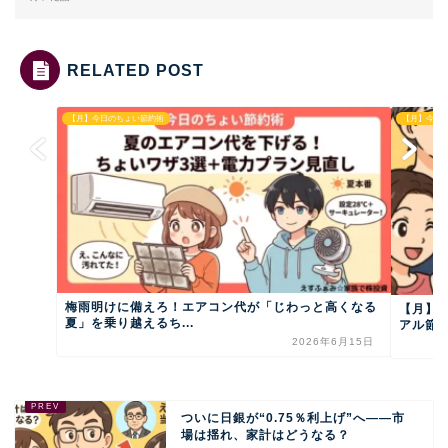
RELATED POST
【月】今日のちょい節約術
【月】今日
梅雨明けに備えろ！エアコン代が「じわっと高くなる
【月】今
夏」を乗り越えるち...
アル節
2026年6月15日
ついに日銀が“0.75％利上げ”へ——市
場は揺れ、家計はどうなる？