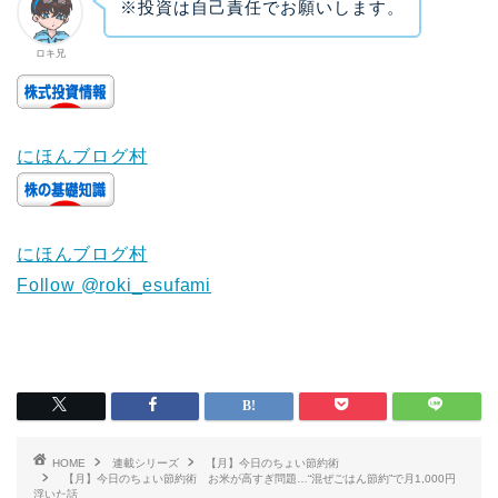
※投資は自己責任でお願いします。
ロキ兄
にほんブログ村
にほんブログ村
Follow @roki_esufami
HOME
連載シリーズ
【月】今日のちょい節約術
【月】今日のちょい節約術 お米が高すぎ問題…“混ぜごはん節約”で月1,000円
浮いた話