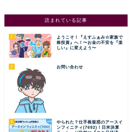
読まれている記事
1
ようこそ！『えすふぁみ☆家族で
株投資』へ！〜お金の不安を『楽
しい』に変えよう〜
2
お問い合わせ
3
やられた？仕手株疑惑のアースイ
ンフィニティ(7692)！日米決算