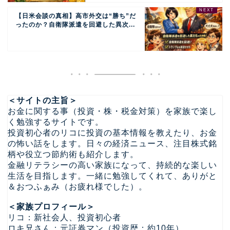
【日米会談の真相】高市外交は“勝ち”だ
ったのか？自衛隊派遣を回避した異次...
＜サイトの主旨＞
お金に関する事（投資・株・税金対策）を家族で楽し
く勉強するサイトです。
投資初心者のリコに投資の基本情報を教えたり、お金
の怖い話をします。日々の経済ニュース、注目株式銘
柄や役立つ節約術も紹介します。
金融リテラシーの高い家族になって、持続的な楽しい
生活を目指します。一緒に勉強してくれて、ありがと
＆おつふぁみ（お疲れ様でした）。
＜家族プロフィール＞
リコ：新社会人、投資初心者
ロキ兄さん：元証券マン（投資歴：約10年）