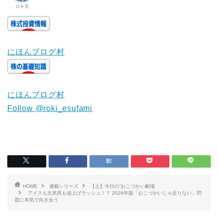
ロキ兄
にほんブログ村
にほんブログ村
Follow @roki_esufami
HOME
連載シリーズ
【土】今日の“おこづかい劇場
アイスも文房具も値上げラッシュ！？ 2026年版「おこづかいじゃ足りない」問
題に本気で向き合う