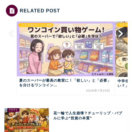
RELATED POST
【土】今日の“おこづかい劇場
【土】今日
夏のスーパーが最高の教室に！「欲しい」と「必要」
中学生
を分けるワンコイン...
い？」問
2026年7月25日
花一輪で人生崩壊？チューリップ・バブ
ルに学ぶ“投資の本質”