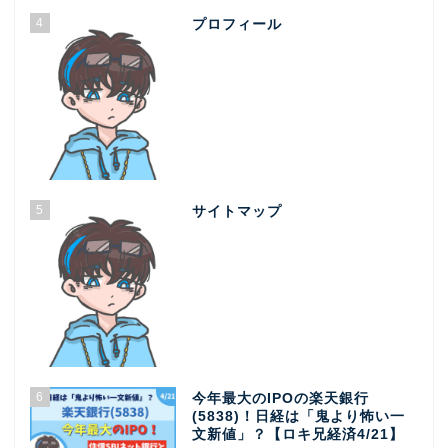
4
プロフィール
5
サイトマップ
6
今年最大のIPOの楽天銀行
(5838)！日経は「鬼より怖い一
文新値」？【ロキ兄経済4/21】