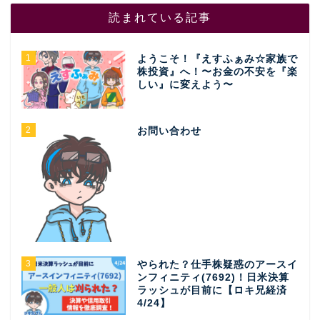
読まれている記事
1
ようこそ！『えすふぁみ☆家族で
株投資』へ！〜お金の不安を『楽
しい』に変えよう〜
2
お問い合わせ
3
やられた？仕手株疑惑のアースイ
ンフィニティ(7692)！日米決算
ラッシュが目前に【ロキ兄経済
4/24】