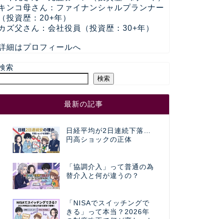
キンコ母さん：ファイナンシャルプランナー
（投資歴：20+年）
カズ父さん：会社役員（投資歴：30+年）
詳細はプロフィールへ
検索
検索
最新の記事
日経平均が2日連続下落…
円高ショックの正体
「協調介入」って普通の為
替介入と何が違うの？
「NISAでスイッチングで
きる」って本当？2026年