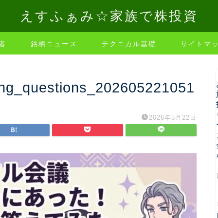
えすふぁみ☆家族で株投資
者
銘柄ニュース
テクニカル基礎
サイトマ
ing_questions_202605221051
2026年5月22日