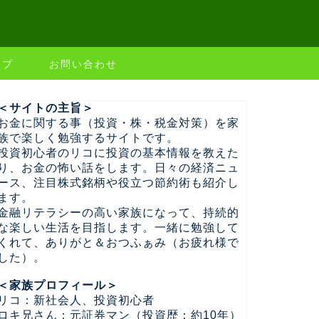
ップ
お問い合わせ
＜サイトの主旨＞
お金に関する事（投資・株・税金対策）を家
族で楽しく勉強するサイトです。
投資初心者のリコに投資の基本情報を教えた
り、お金の怖い話をします。日々の経済ニュ
ース、注目株式銘柄や役立つ節約術も紹介し
ます。
金融リテラシーの高い家族になって、持続的
な楽しい生活を目指します。一緒に勉強して
くれて、ありがと＆おつふぁみ（お疲れ様で
した）。
＜家族プロフィール＞
リコ：新社会人、投資初心者
ロキ兄さん：元証券マン（投資歴：約10年）