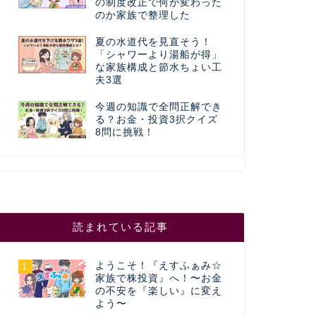
の制度改正で何が変わった
のか家族で整理した
夏の水道代を見直そう！
「シャワーより湯船が得」
な家族構成と節水ちょい工
夫3選
今週の知識で全問正解でき
る？お金・投資3択クイズ
8問に挑戦！
読まれている記事
ようこそ！『えすふぁみ☆
1
家族で株投資』へ！〜お金
の不安を『楽しい』に変え
よう〜