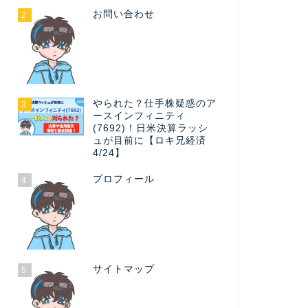
お問い合わせ
2
やられた？仕手株疑惑のア
3
ースインフィニティ
(7692)！日米決算ラッシ
ュが目前に【ロキ兄経済
4/24】
プロフィール
4
サイトマップ
5