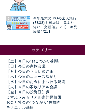
今年最大のIPOの楽天銀行
6
(5838)！日経は「鬼より
怖い一文新値」？【ロキ兄
経済4/21】
カテゴリー
【土】今日の“おこづかい劇場
【日】今日の家族会議
【月】今日のちょい節約術
【木】今日のニュース深掘り
【水】今日のお金にまつわる疑問
【火】今日の家族リアル会議
【金】今日の投資豆知識
えすふぁみ☆リアル家計探偵団
お金と社会の“つながり”探検隊
テクニカル基礎