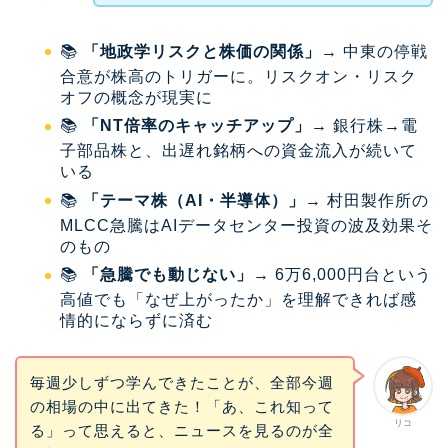
📚
「地政学リスクと株価の関係」
→ 中東の停戦
合意が株高のトリガーに。リスクオン・リスク
オフの概念が現実に
📚
「NT倍率のキャッチアップ」
→ 銀行株→電
子部品株と、出遅れ銘柄への資金流入が続いて
いる
📚
「テーマ株（AI・半導体）」
→ 村田製作所の
MLCC急騰はAIデータセンター投資の波及効果そ
のもの
📚
「急騰でも動じない」
→ 6万6,000円台という
高値でも「なぜ上がったか」を理解できれば感
情的にならずに済む
毎週少しずつ学んできたことが、全部今週
の相場の中に出てきた！「あ、これ知って
リコ
る」って思えると、ニュースを見るのが全