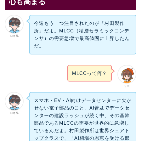
心も高まる
今週もう一つ注目されたのが「村田製作
所」だよ。MLCC（積層セラミックコンデ
ロキ兄
ンサ）の需要急増で最高値圏に上昇したん
だ。
MLCCって何？
リコ
スマホ・EV・AI向けデータセンターに欠か
せない電子部品のこと。AI普及でデータセ
ロキ兄
ンターの建設ラッシュが続く中、その基幹
部品であるMLCCの需要が世界的に急増し
ているんだよ。村田製作所は世界シェアト
ップクラスで、「AI相場の恩恵を受ける部