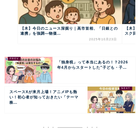
【木】今日のニュース深掘り｜高市首相、「日銀との
【木】
連携」を強調―物価...
スク回
2025年10月23日
「独身税」って本当にあるの！？2026
年4月からスタートした"子ども・子...
スペースXが来月上場！アニメIPも熱
い！初心者が知っておきたい「テーマ
株...