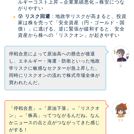
ルギーコスト上昇→企業業績悪化→株安につな
がりやすい
😰
リスク回避
：地政学リスクが高まると、投資
家は株を売って「安全資産（円・ゴールド・国
債）」に逃げる。逆に緊張が緩和すると、安全
資産から株への「リスクオン」が起きやすい
停戦合意によって原油高への懸念が後退
し、エネルギー・海運・防衛といった地政
父
学リスクに敏感なセクターが急上昇した。
同時にリスクオンの流れで株式市場全体が
買われたんだ。
「停戦合意」→「原油下落」→「リスクオ
ン」→「株高」ってつながるんだね。なん
リコ
かニュースの点と点がつながってきた感じ
がする！