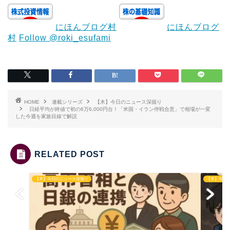
にほんブログ村
にほんブログ
村
Follow @roki_esufami
HOME
連載シリーズ
【木】今日のニュース深掘り
日経平均が終値で初の6万6,000円台！「米国・イラン停戦合意」で相場が一変
した今週を家族目線で解説
RELATED POST
【木】今日のニュース深掘り
【木】今日