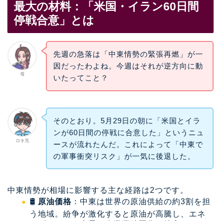
最大の材料：「米国・イラン60日間
停戦合意」とは
先週の急落は「中東情勢の緊張再燃」が一
因だったわよね。今週はそれが逆方向に動
母
いたってこと？
そのとおり。5月29日の朝に「米国とイラ
ンが60日間の停戦に合意した」というニュ
ロキ兄
ースが流れたんだ。これによって「中東で
の軍事衝突リスク」が一気に後退した。
中東情勢が相場に影響する主な経路は2つです。
🛢️
原油価格
：中東は世界の原油供給の約3割を担
う地域。紛争が激化すると原油が高騰し、エネ