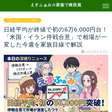
えすふぁみ☆家族で株投資
【木】今日のニュース深掘り
日経平均が終値で初の6万6,000円台！
「米国・イラン停戦合意」で相場が一
変した今週を家族目線で解説
2026年6月4日