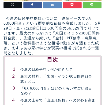
今週の日経平均株価がついに「終値ベースで6万
6,000円台」という歴史的な節目を突破しました。 5月
29日（金）には前日比1,636円高の66,329円で引けて
います。最大のきっかけは「米国とイランの60日間停
戦合意」。先週から続いた「金利・NT倍率・急騰急
落」という教科書のような相場の動きが今週もまた続
き、えすふぁみ家の学びが現実の相場で試される一週
間となりました。
目次
今週の日経平均：何が起きた？
最大の材料：「米国・イラン60日間停戦合
意」とは
「6万6,000円台」はどのくらいすごい節目
なの？
今週の上昇で「出遅れ銘柄」への関心も高ま