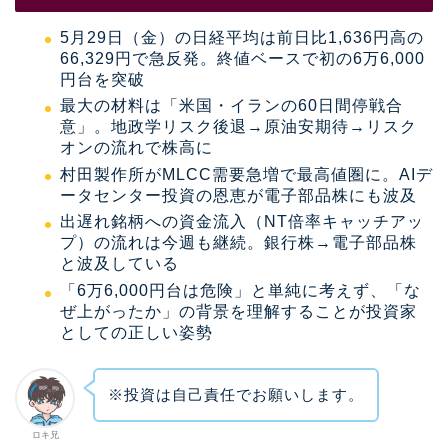
5月29日（金）の日経平均は前日比1,636円高の
66,329円で急反発。終値ベースで初の6万6,000
円台を突破
最大の材料は「米国・イランの60日間停戦合
意」。地政学リスク後退→原油安期待→リスク
オンの流れで株高に
村田製作所がMLCC需要急増で最高値圏に。AIデ
ータセンター投資の恩恵が電子部品株にも波及
出遅れ銘柄への資金流入（NT倍率キャッチアッ
プ）の流れは今週も継続。銀行株→電子部品株
と波及している
「6万6,000円台は危険」と単純に考えず、「な
ぜ上がったか」の背景を理解することが投資家
としての正しい姿勢
※投資は自己責任でお願いします。
ロキ兄