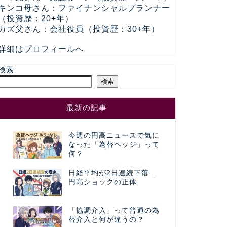
キンコ母さん：ファイナンシャルプランナー
（投資歴：20+年）
カズ父さん：会社役員（投資歴：30+年）
詳細はプロフィールへ
検索
検索
最新の記事
今週の円高ニュースで気に
なった「為替ヘッジ」って
何？
日経平均が2日連続下落…
円高ショックの正体
「協調介入」って普通の為
替介入と何が違うの？