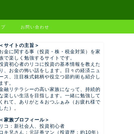
ップ
お問い合わせ
＜サイトの主旨＞
お金に関する事（投資・株・税金対策）を家
族で楽しく勉強するサイトです。
投資初心者のリコに投資の基本情報を教えた
り、お金の怖い話をします。日々の経済ニュ
ース、注目株式銘柄や役立つ節約術も紹介し
ます。
金融リテラシーの高い家族になって、持続的
な楽しい生活を目指します。一緒に勉強して
くれて、ありがと＆おつふぁみ（お疲れ様で
した）。
＜家族プロフィール＞
リコ：新社会人、投資初心者
ロキ兄さん：元証券マン（投資歴：約10年）