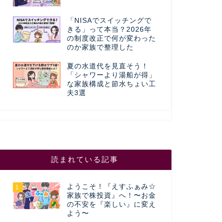
「NISAでスイッチングで
きる」って本当？2026年
の制度改正で何が変わった
のか家族で整理した
夏の水道代を見直そう！
「シャワーより湯船が得」
な家族構成と節水ちょい工
夫3選
読まれている記事
ようこそ！『えすふぁみ☆
1
家族で株投資』へ！〜お金
の不安を『楽しい』に変え
よう〜