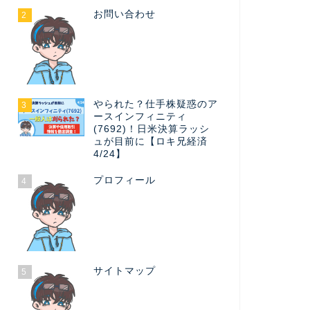
お問い合わせ
2
やられた？仕手株疑惑のア
3
ースインフィニティ
(7692)！日米決算ラッシ
ュが目前に【ロキ兄経済
4/24】
プロフィール
4
サイトマップ
5