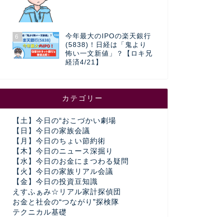
今年最大のIPOの楽天銀行
6
(5838)！日経は「鬼より
怖い一文新値」？【ロキ兄
経済4/21】
カテゴリー
【土】今日の“おこづかい劇場
【日】今日の家族会議
【月】今日のちょい節約術
【木】今日のニュース深掘り
【水】今日のお金にまつわる疑問
【火】今日の家族リアル会議
【金】今日の投資豆知識
えすふぁみ☆リアル家計探偵団
お金と社会の“つながり”探検隊
テクニカル基礎