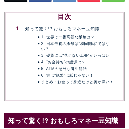
目次
知って驚く!? おもしろマネー豆知識
1. 世界で一番高額な紙幣は？
2. 日本最初の紙幣は“和同開珎”ではな
い？
3. 硬貨には“見えない工夫”がいっぱい
4. “お金持ち”の語源は？
5. ATMの意外な誕生秘話
6. 実は“紙幣”は紙じゃない！
まとめ：お金って身近だけど奥が深い！
知って驚く!? おもしろマネー豆知識