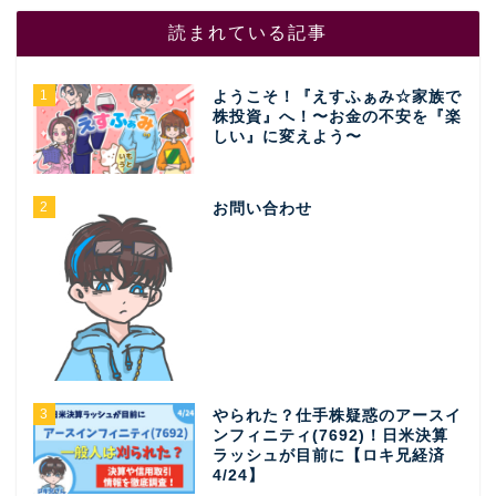
読まれている記事
1
ようこそ！『えすふぁみ☆家族で
株投資』へ！〜お金の不安を『楽
しい』に変えよう〜
2
お問い合わせ
3
やられた？仕手株疑惑のアースイ
ンフィニティ(7692)！日米決算
ラッシュが目前に【ロキ兄経済
4/24】