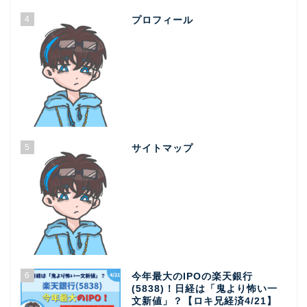
4
プロフィール
5
サイトマップ
6
今年最大のIPOの楽天銀行
(5838)！日経は「鬼より怖い一
文新値」？【ロキ兄経済4/21】